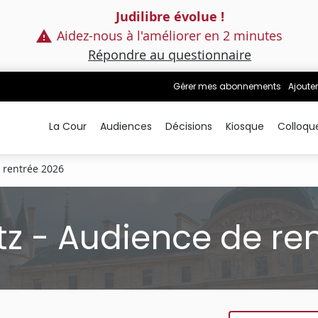
Judilibre évolue !
Aidez-nous à l'améliorer en 2 minutes
Répondre au questionnaire
Gérer mes abonnements
Ajouter
La Cour
Audiences
Décisions
Kiosque
Colloqu
 rentrée 2026
z - Audience de re