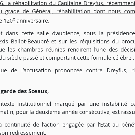
06, la réhabilitation du Capitaine Dreyfus, récemment
 grade de Général, réhabilitation dont nous c
e
e 120
anniversaire.
et dans cette salle d’audience, sous la présiden
exis Ballot-Beaupré et sur les réquisitions du proc
e les chambres réunies rendirent l’une des décis
du siècle passé et comportant cette formule célèbre :
ue de l’accusation prononcée contre Dreyfus, r
 garde des Sceaux,
exte institutionnel marqué par une instabilité ce
matin, pour la deuxième année consécutive, est rass
 la continuité de l’action engagée par l’Etat au béné
e son redressement.