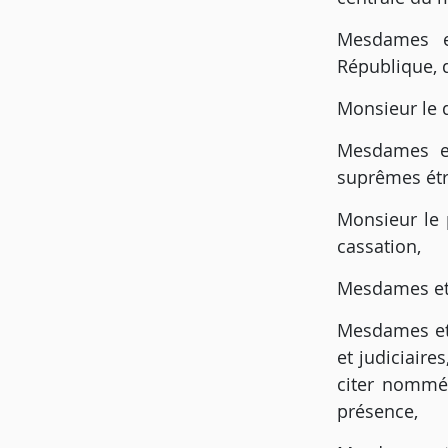
Mesdames e
République, 
Monsieur le d
Mesdames et
suprêmes étr
Monsieur le 
cassation,
Mesdames et 
Mesdames et m
et judiciair
citer nommém
présence,