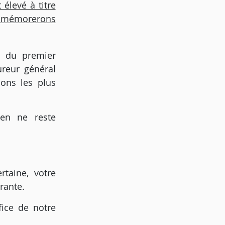
 élevé à titre
ommémorerons
ce du premier
ureur général
ions les plus
ien ne reste
rtaine, votre
urante.
fice de notre