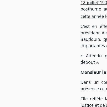
12 juillet 19
posthume au
cette année l
C’est en eff
président Al
Baudouin, qu
importantes 
« Attendu q
debout ».
Monsieur le
Dans un cont
présence ce 
Elle reflète
Justice et d