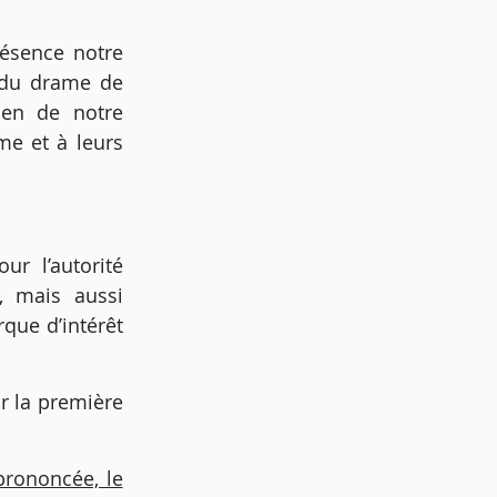
résence notre
s du drame de
ien de notre
me et à leurs
ur l’autorité
r, mais aussi
que d’intérêt
ur la première
prononcée, le