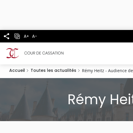
Panneau de gestion des cookies
Aller
au
contenu
principal
A+
A-
Accueil
Toutes les actualités
Rémy Heitz - Audience de
Rémy Heit