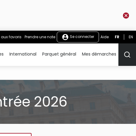
Se connecter
 aux favoris
Prendre une note
Aide
FR
EN
es
International
Parquet général
Mes démarches
Rech
ntrée 2026