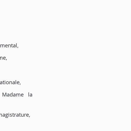
emental,
me,
ationale,
, Madame la
agistrature,