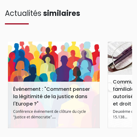
Actualités
similaires
Communiq
Événement : "Comment penser
familiale
la légitimité de la justice dans
autorisés 
l'Europe ?"
et droit 
Conférence événement de clôture du cycle
Deuxième cham
"Justice et démocratie"....
15.138...