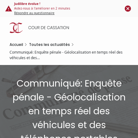
Panneau de gestion des cookies
Aller
Judilibre évolue !
Aidez-nous à l'améliorer en 2 minutes
au
Répondre au questionnaire
contenu
principal
Accueil
Toutes les actualités
Communiqué: Enquête pénale - Géolocalisation en temps réel des
véhicules et des…
Communiqué: Enquête
pénale - Géolocalisation
en temps réel des
véhicules et des