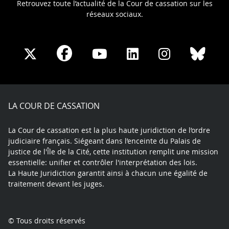
Retrouvez toute l’actualité de la Cour de cassation sur les
réseaux sociaux.
Share
Share
Share
Share
Sha
Share
on
on
on
on
on
on
Facebook
X
Youtube
LinkedIn
Instagram
Blue
play
LA COUR DE CASSATION
La Cour de cassation est la plus haute juridiction de l’ordre
judiciaire français. Siégeant dans l’enceinte du Palais de
justice de l'Île de la Cité, cette institution remplit une mission
essentielle: unifier et contrôler l'interprétation des lois.
La Haute Juridiction garantit ainsi à chacun une égalité de
traitement devant les juges.
© Tous droits réservés