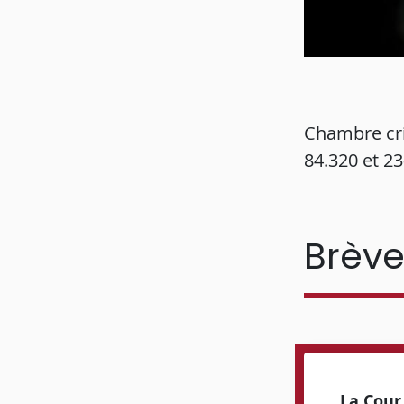
Chambre cri
84.320 et 2
Brèv
La Cour