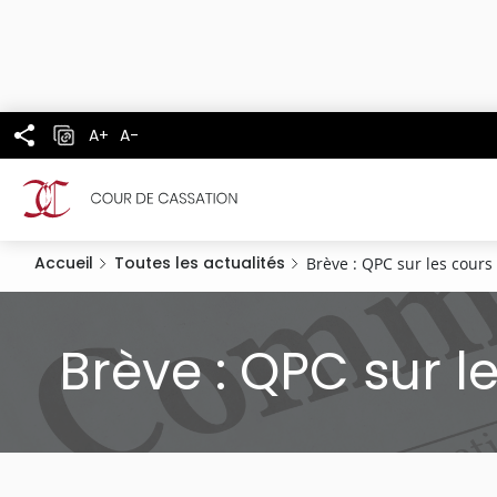
Panneau de gestion des cookies
Aller
au
contenu
principal
A+
A-
Accueil
Toutes les actualités
Brève : QPC sur les cour
Brève : QPC sur 