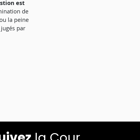
stion est
mination de
ou la peine
 jugés par
uivez
la Cour