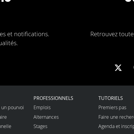
s et notifications.
Retrouvez toute 
alités.
Sha
on
X
PROFESSIONNELS
TUTORIELS
 un pourvoi
Emplois
Premiers pas
aire
Alternances
Faire une reche
nnelle
Stages
Agenda et inscri