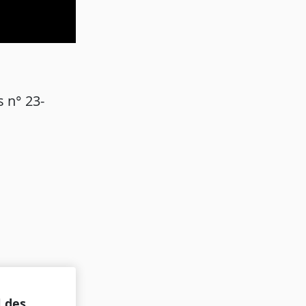
 n° 23-
l des