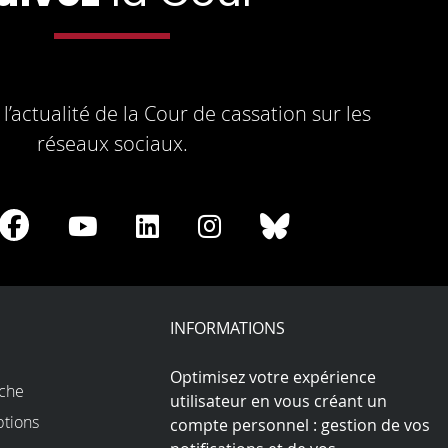
l’actualité de la Cour de cassation sur les
réseaux sociaux.
re
Share
Share
Share
Share
Share
on
on
on
on
on
Facebook
Youtube
LinkedIn
Instagram
Bluesky
play
INFORMATIONS
Optimisez votre expérience
rche
utilisateur en vous créant un
ptions
compte personnel : gestion de vos