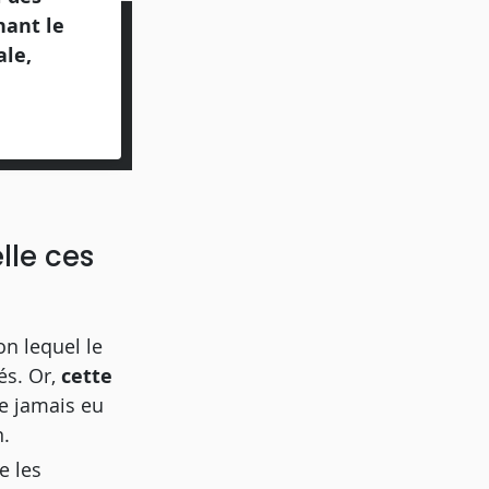
nant le
ale,
lle ces
on lequel le
rés.
Or,
cette
re jamais eu
n.
e les