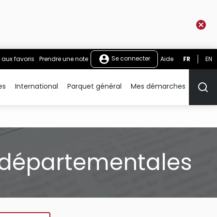
Se connecter
 aux favoris
Prendre une note
Aide
FR
EN
es
International
Parquet général
Mes démarches
Rech
s départementales