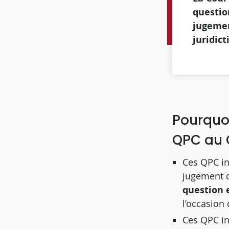
questio
jugemen
juridict
Pourquoi
QPC au C
Ces QPC in
jugement de
question 
l’occasion 
Ces QPC in