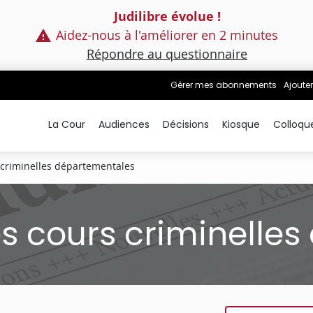
Judilibre évolue !
Aidez-nous à l'améliorer en 2 minutes
Répondre au questionnaire
Gérer mes abonnements
Ajouter
La Cour
Audiences
Décisions
Kiosque
Colloqu
s criminelles départementales
les cours criminelle