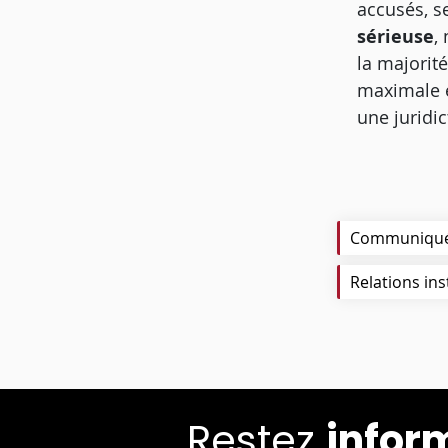
accusés, s
sérieuse
,
la majorit
maximale e
une juridi
Communiqu
Relations ins
Restez
infor