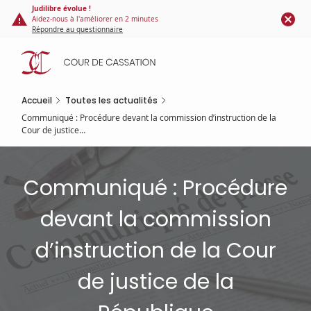
Panneau de gestion des cookies
Aller
Judilibre évolue !
Aidez-nous à l'améliorer en 2 minutes
au
Répondre au questionnaire
contenu
principal
Accueil
Toutes les actualités
Communiqué : Procédure devant la commission d’instruction de la
Cour de justice…
Communiqué : Procédure
devant la commission
d’instruction de la Cour
de justice de la