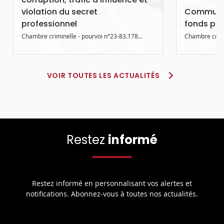
violation du secret
Communiq
professionnel
fonds pub
Chambre criminelle - pourvoi n°23-83.178...
Chambre crimi
VOIR TOUTES LES ACTUALITÉS
Restez
informé
Restez informé en personnalisant vos alertes et
notifications. Abonnez-vous à toutes nos actualités.