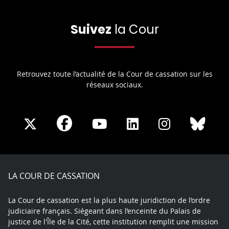
Suivez
la Cour
Retrouvez toute l’actualité de la Cour de cassation sur les
réseaux sociaux.
Share
Share
Share
Share
Sha
Share
on
on
on
on
on
on
Facebook
X
Youtube
LinkedIn
Instagram
Blue
play
LA COUR DE CASSATION
La Cour de cassation est la plus haute juridiction de l’ordre
judiciaire français. Siégeant dans l’enceinte du Palais de
justice de l'Île de la Cité, cette institution remplit une mission