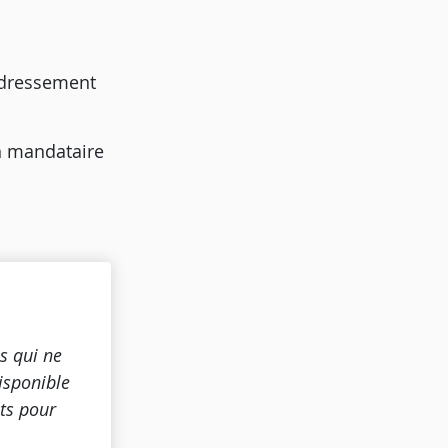
redressement
un mandataire
s qui ne
disponible
nts pour