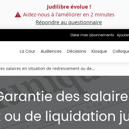
Judilibre évolue !
Aidez-nous à l'améliorer en 2 minutes
Répondre au questionnaire
Gérer mes abonnements
Ajouter
La Cour
Audiences
Décisions
Kiosque
Colloqu
s salaires en situation de redressement ou de…
rantie des salaires
ou de liquidation ju