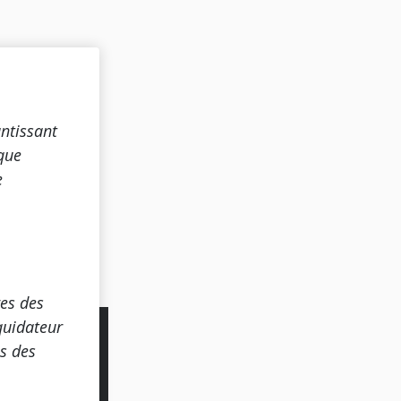
ntissant
sque
e
res des
iquidateur
es des