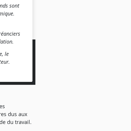
onds sont
omique.
réanciers
dation.
, le
teur.
es
res dus aux
de du travail.