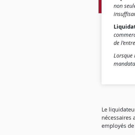
non seu
insuffis
Liquidat
commerce 
de l’entr
Lorsque l
mandatai
Le liquidateu
nécessaires 
employés de 