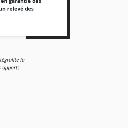
 en garantie des
’un relevé des
égralité la
s apports