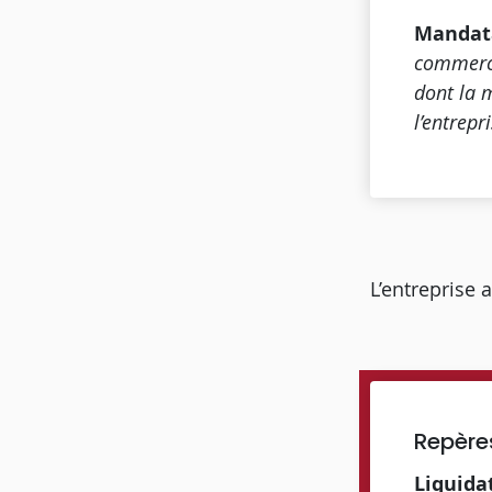
Mandata
commerce
dont la m
l’entrepr
L’entreprise 
Repère
Liquida