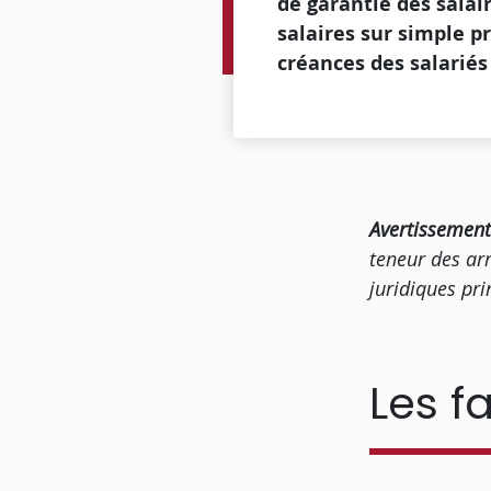
de garantie des sala
salaires sur simple p
créances des salariés
Avertissemen
teneur des arr
juridiques p
Les fa