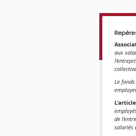
Repère
Associa
aux sala
l’entrepr
collectiv
Le fonds 
empl
L’articl
employés 
de l’ent
salariés 