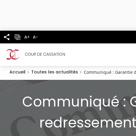
Panneau de gestion des cookies
Aller
au
contenu
principal
A+
A-
Accueil
Toutes les actualités
Communiqué : Garantie de
Communiqué : Ga
redressement 