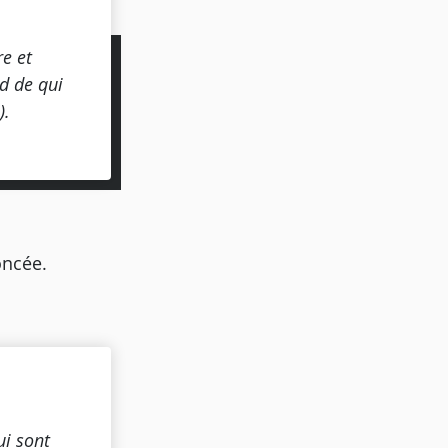
re et
rd de qui
).
oncée.
ui sont