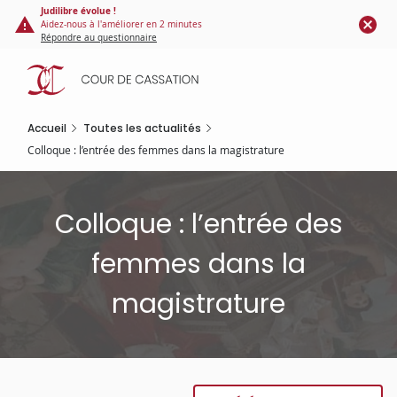
Panneau de gestion des cookies
Aller
Judilibre évolue !
Aidez-nous à l'améliorer en 2 minutes
au
Répondre au questionnaire
contenu
principal
Accueil
Toutes les actualités
Colloque : l’entrée des femmes dans la magistrature
Colloque : l’entrée des
femmes dans la
magistrature