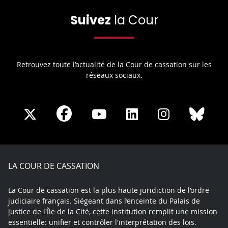
Suivez
la Cour
Retrouvez toute l’actualité de la Cour de cassation sur les
réseaux sociaux.
Share
Share
Share
Share
Sha
Share
on
on
on
on
on
on
Facebook
X
Youtube
LinkedIn
Instagram
Blue
play
LA COUR DE CASSATION
La Cour de cassation est la plus haute juridiction de l’ordre
judiciaire français. Siégeant dans l’enceinte du Palais de
justice de l'Île de la Cité, cette institution remplit une mission
essentielle: unifier et contrôler l'interprétation des lois.