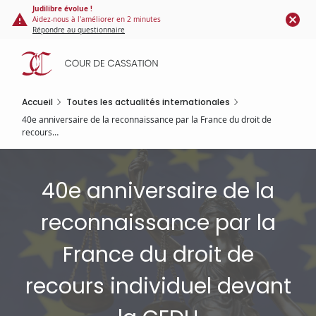
Panneau de gestion des cookies
Aller
Judilibre évolue !
Aidez-nous à l'améliorer en 2 minutes
au
Répondre au questionnaire
contenu
principal
Accueil
Toutes les actualités internationales
40e anniversaire de la reconnaissance par la France du droit de
recours…
40e anniversaire de la
reconnaissance par la
France du droit de
recours individuel devant