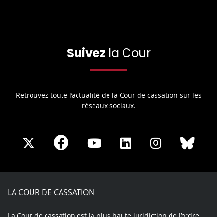
Suivez
la Cour
Retrouvez toute l’actualité de la Cour de cassation sur les
réseaux sociaux.
Share
Share
Share
Share
Sha
Share
on
on
on
on
on
on
Facebook
X
Youtube
LinkedIn
Instagram
Blue
play
LA COUR DE CASSATION
La Cour de cassation est la plus haute juridiction de l’ordre