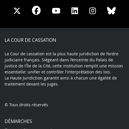
Share
Share
Share
Share
Sha
Share
on
on
on
on
on
on
Facebook
X
Youtube
LinkedIn
Instagram
Blue
play
LA COUR DE CASSATION
La Cour de cassation est la plus haute juridiction de l’ordre
judiciaire français. Siégeant dans l’enceinte du Palais de
justice de l'Île de la Cité, cette institution remplit une mission
essentielle: unifier et contrôler l'interprétation des lois.
La Haute Juridiction garantit ainsi à chacun une égalité de
traitement devant les juges.
© Tous droits réservés
DÉMARCHES