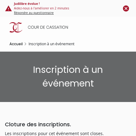
Panneau de gestion des cookies
Aller
Judilibre évolue !
Aidez-nous à l'améliorer en 2 minutes
au
Répondre au questionnaire
contenu
principal
Accueil
Inscription à un événement
Inscription à un
événement
Cloture des inscriptions.
Les inscriptions pour cet événement sont closes.