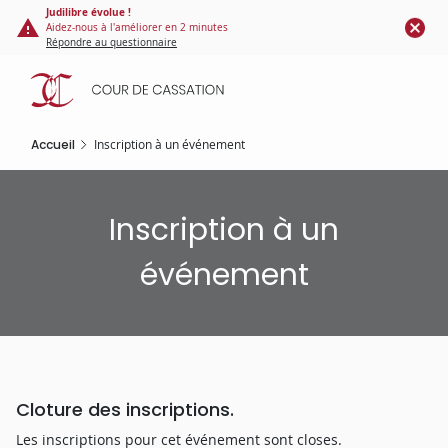
Panneau de gestion des cookies
Aller
Judilibre évolue !
Aidez-nous à l'améliorer en 2 minutes
au
Répondre au questionnaire
contenu
principal
Accueil
Inscription à un événement
Inscription à un
événement
Cloture des inscriptions.
Les inscriptions pour cet événement sont closes.