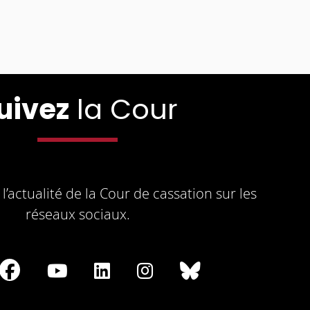
uivez
la Cour
l’actualité de la Cour de cassation sur les
réseaux sociaux.
re
Share
Share
Share
Share
Share
on
on
on
on
on
Facebook