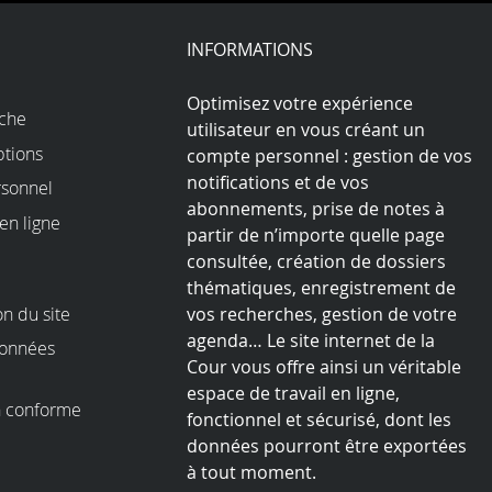
Youtube
LinkedIn
Instagram
Bluesky
play
INFORMATIONS
Optimisez votre expérience
rche
utilisateur en vous créant un
ptions
compte personnel : gestion de vos
notifications et de vos
sonnel
abonnements, prise de notes à
en ligne
partir de n’importe quelle page
consultée, création de dossiers
thématiques, enregistrement de
on du site
vos recherches, gestion de votre
agenda… Le site internet de la
données
Cour vous offre ainsi un véritable
espace de travail en ligne,
on conforme
fonctionnel et sécurisé, dont les
I
données pourront être exportées
à tout moment.