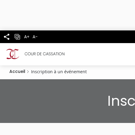
Panneau de gestion des cookies
Aller
au
contenu
principal
A+
A-
Accueil
Inscription à un événement
Ins