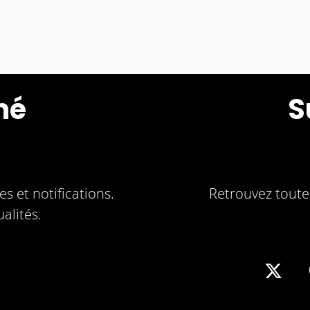
mé
S
s et notifications.
Retrouvez toute 
alités.
Sha
on