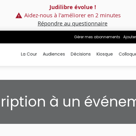
Judilibre évolue !
Aidez-nous à l'améliorer en 2 minutes
Répondre au questionnaire
Gérer mes abonnements
Ajouter
La Cour
Audiences
Décisions
Kiosque
Colloqu
cription à un événe