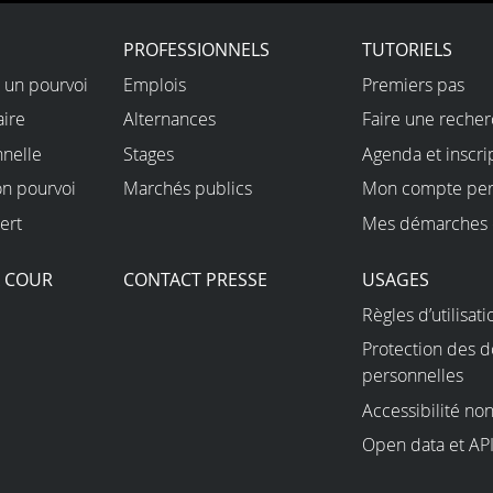
X
PROFESSIONNELS
TUTORIELS
 un pourvoi
Emplois
Premiers pas
aire
Alternances
Faire une reche
nnelle
Stages
Agenda et inscri
on pourvoi
Marchés publics
Mon compte per
ert
Mes démarches 
A COUR
CONTACT PRESSE
USAGES
Règles d’utilisati
Protection des 
personnelles
Accessibilité n
Open data et AP