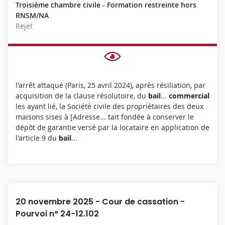
Troisième chambre civile - Formation restreinte hors
D
RNSM/NA
É
Rejet
C
I
S
I
O
N
l'arrêt attaqué (Paris, 25 avril 2024), après résiliation, par
C
acquisition de la clause résolutoire, du
bail
...
commercial
O
les ayant lié, la Société civile des propriétaires des deux
M
maisons sises à [Adresse... tait fondée à conserver le
P
dépôt de garantie versé par la locataire en application de
L
l'article 9 du
bail
...
È
T
E
20 novembre 2025 - Cour de cassation -
Pourvoi n° 24-12.102