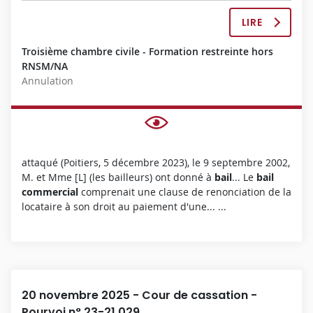
LIRE
L
A
Troisième chambre civile - Formation restreinte hors
D
RNSM/NA
É
Annulation
C
I
S
I
O
N
attaqué (Poitiers, 5 décembre 2023), le 9 septembre 2002,
C
M. et Mme [L] (les bailleurs) ont donné à
bail
... Le
bail
O
commercial
comprenait une clause de renonciation de la
M
locataire à son droit au paiement d'une... ...
P
L
È
T
E
20 novembre 2025 - Cour de cassation -
Pourvoi n° 23-21.029