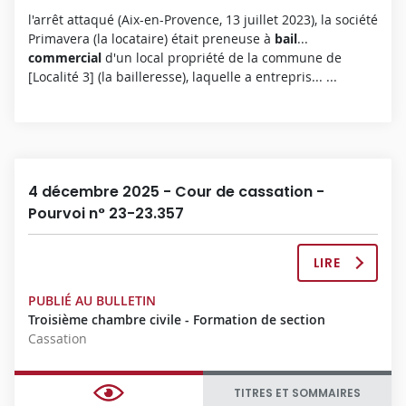
N
l'arrêt attaqué (Aix-en-Provence, 13 juillet 2023), la société
C
Primavera (la locataire) était preneuse à
bail
...
O
commercial
d'un local propriété de la commune de
M
[Localité 3] (la bailleresse), laquelle a entrepris... ...
P
L
È
T
E
4 décembre 2025 - Cour de cassation -
Pourvoi n° 23-23.357
LIRE
L
A
PUBLIÉ AU BULLETIN
D
Troisième chambre civile - Formation de section
É
Cassation
C
I
S
TITRES ET SOMMAIRES
I