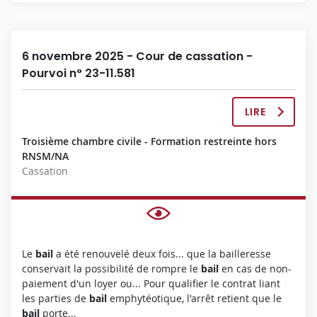
E
6 novembre 2025 - Cour de cassation -
Pourvoi n° 23-11.581
LIRE
L
A
Troisième chambre civile - Formation restreinte hors
D
RNSM/NA
É
Cassation
C
I
S
I
O
N
Le
bail
a été renouvelé deux fois... que la bailleresse
C
conservait la possibilité de rompre le
bail
en cas de non-
O
paiement d'un loyer ou... Pour qualifier le contrat liant
M
les parties de
bail
emphytéotique, l'arrêt retient que le
P
bail
porte...