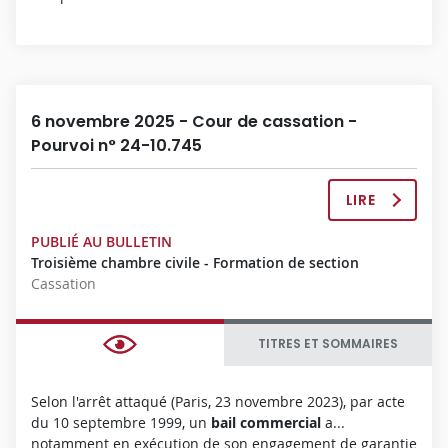
L
È
T
E
6 novembre 2025 - Cour de cassation -
Pourvoi n° 24-10.745
LIRE
L
A
PUBLIÉ AU BULLETIN
D
Troisième chambre civile - Formation de section
É
Cassation
C
I
S
TITRES ET SOMMAIRES
I
O
N
Selon l'arrêt attaqué (Paris, 23 novembre 2023), par acte
C
du 10 septembre 1999, un
bail
commercial
a...
O
notamment en exécution de son engagement de garantie