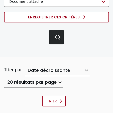
Document attaché
ENREGISTRER CES CRITÈRES
Trier par
Nombre
de
résulats
par
page