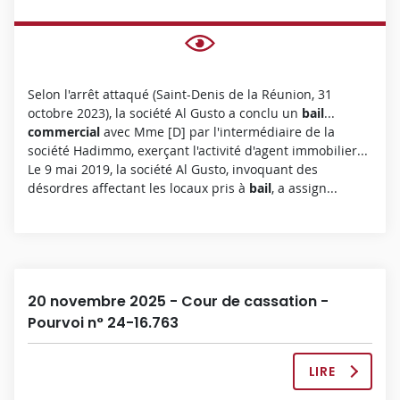
I
S
I
O
N
Selon l'arrêt attaqué (Saint-Denis de la Réunion, 31
C
octobre 2023), la société Al Gusto a conclu un
bail
...
O
commercial
avec Mme [D] par l'intermédiaire de la
M
société Hadimmo, exerçant l'activité d'agent immobilier...
P
Le 9 mai 2019, la société Al Gusto, invoquant des
L
désordres affectant les locaux pris à
bail
, a assign...
È
T
E
20 novembre 2025 - Cour de cassation -
Pourvoi n° 24-16.763
LIRE
L
A