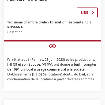
LIRE
L
A
Troisième chambre civile - Formation restreinte hors
D
RNSM/NA
É
Cassation
C
I
S
I
O
N
l'arrêt attaqué (Rennes, 28 juin 2023) et les productions,
C
[H] [S] et son épouse, [V] [W], ont donné à
bail
... compter
O
de 1991 un local à usage
commercial
à la société
M
Etablissements [H] [S] (la locataire) dont... du
bail
, et la
P
condamnation de la locataire à payer diverses sommes...
L
È
T
E