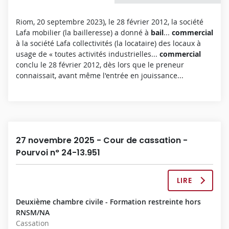
O
N
Riom, 20 septembre 2023), le 28 février 2012, la société
C
Lafa mobilier (la bailleresse) a donné à
bail
...
commercial
O
à la société Lafa collectivités (la locataire) des locaux à
M
usage de « toutes activités industrielles...
commercial
P
conclu le 28 février 2012, dès lors que le preneur
L
connaissait, avant même l'entrée en jouissance...
È
T
E
27 novembre 2025 - Cour de cassation -
Pourvoi n° 24-13.951
LIRE
L
A
Deuxième chambre civile - Formation restreinte hors
D
RNSM/NA
É
Cassation
C