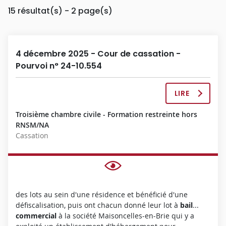
15
résultat(s) - 2 page(s)
4 décembre 2025 - Cour de cassation -
Pourvoi n° 24-10.554
LIRE
L
A
Troisième chambre civile - Formation restreinte hors
D
RNSM/NA
É
Cassation
C
I
S
I
O
N
des lots au sein d'une résidence et bénéficié d'une
C
défiscalisation, puis ont chacun donné leur lot à
bail
...
O
commercial
à la société Maisoncelles-en-Brie qui y a
M