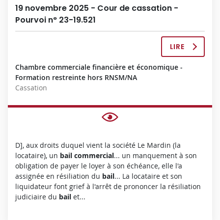
19 novembre 2025 - Cour de cassation -
Pourvoi n° 23-19.521
LIRE
L
A
Chambre commerciale financière et économique -
D
Formation restreinte hors RNSM/NA
É
Cassation
C
I
S
I
O
N
D], aux droits duquel vient la société Le Mardin (la
C
locataire), un
bail
commercial
... un manquement à son
O
obligation de payer le loyer à son échéance, elle l'a
M
assignée en résiliation du
bail
... La locataire et son
P
liquidateur font grief à l'arrêt de prononcer la résiliation
L
judiciaire du
bail
et...
È
T