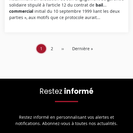
M
solidaire stipulé à l'article 12 du contrat de
bail
...
P
commercial
initial du 10 septembre 1999 liant les deux
L
parties », aux motifs que ce protocole aurait...
È
T
E
Page
1
Page
2
Page
››
Dernière
Dernière »
courante
suivante
page
Restez
informé
Restez informé en personnalisant vos alertes et
notifications. Abonnez-vous à toutes nos actualités.