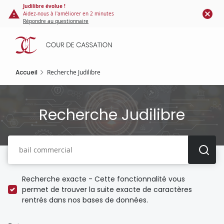
Panneau de gestion des cookies
Aller
Judilibre évolue !
Aidez-nous à l'améliorer en 2 minutes
au
Répondre au questionnaire
contenu
principal
Accueil
Recherche Judilibre
Recherche Judilibre
Recherche
Recherche exacte - Cette fonctionnalité vous
permet de trouver la suite exacte de caractères
rentrés dans nos bases de données.