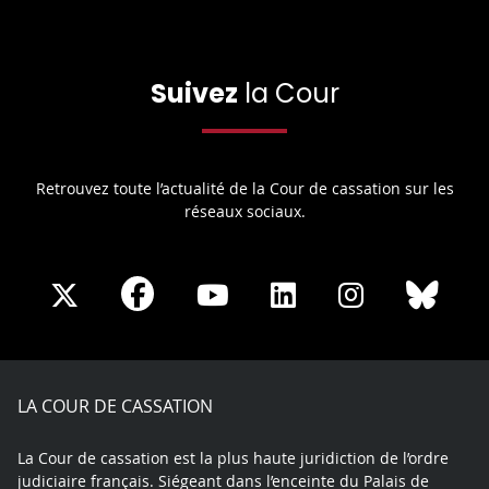
Suivez
la Cour
Retrouvez toute l’actualité de la Cour de cassation sur les
réseaux sociaux.
Share
Share
Share
Share
Sha
Share
on
on
on
on
on
on
Facebook
X
Youtube
LinkedIn
Instagram
Blue
play
LA COUR DE CASSATION
La Cour de cassation est la plus haute juridiction de l’ordre
judiciaire français. Siégeant dans l’enceinte du Palais de