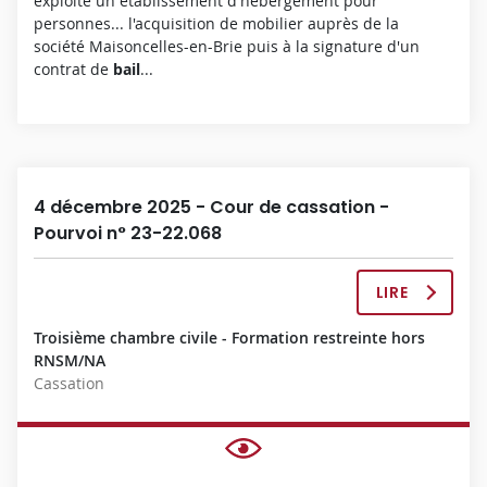
exploité un établissement d'hébergement pour
P
personnes... l'acquisition de mobilier auprès de la
L
société Maisoncelles-en-Brie puis à la signature d'un
È
contrat de
bail
...
T
E
4 décembre 2025 - Cour de cassation -
Pourvoi n° 23-22.068
LIRE
L
A
Troisième chambre civile - Formation restreinte hors
D
RNSM/NA
É
Cassation
C
I
S
I
O