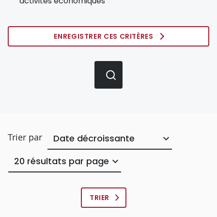
activités économiques
ENREGISTRER CES CRITÈRES
Trier par
Nombre
de
résulats
par
page