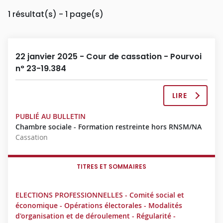
1
résultat(s) - 1 page(s)
22 janvier 2025 - Cour de cassation - Pourvoi
n° 23-19.384
LIRE
L
A
PUBLIÉ AU BULLETIN
D
Chambre sociale - Formation restreinte hors RNSM/NA
É
Cassation
C
I
S
TITRES ET SOMMAIRES
I
O
N
ELECTIONS PROFESSIONNELLES - Comité social et
C
économique - Opérations électorales - Modalités
O
d'organisation et de déroulement - Régularité -
M