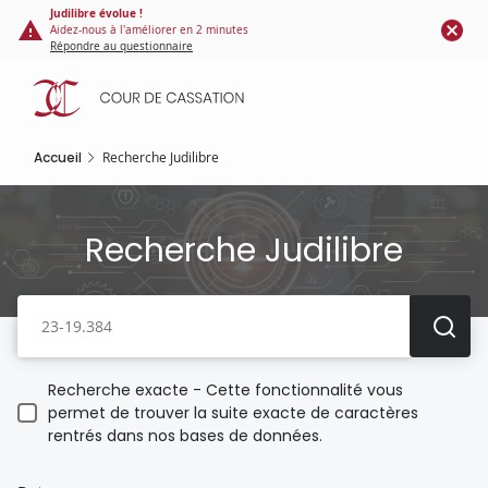
Panneau de gestion des cookies
Aller
Judilibre évolue !
Aidez-nous à l'améliorer en 2 minutes
au
Répondre au questionnaire
contenu
principal
Accueil
Recherche Judilibre
Recherche Judilibre
Recherche
Recherche exacte - Cette fonctionnalité vous
permet de trouver la suite exacte de caractères
rentrés dans nos bases de données.