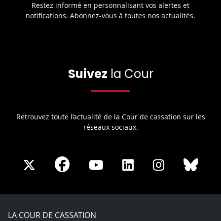
Restez informé en personnalisant vos alertes et
notifications. Abonnez-vous à toutes nos actualités.
Suivez
la Cour
Retrouvez toute l’actualité de la Cour de cassation sur les
réseaux sociaux.
Share
Share
Share
Share
Sha
Share
on
on
on
on
on
on
Facebook
X
Youtube
LinkedIn
Instagram
Blue
play
LA COUR DE CASSATION