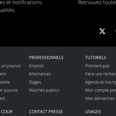
s et notifications.
Retrouvez toute 
alités.
Sha
on
X
PROFESSIONNELS
TUTORIELS
 un pourvoi
Emplois
Premiers pas
aire
Alternances
Faire une reche
nnelle
Stages
Agenda et inscri
on pourvoi
Marchés publics
Mon compte per
ert
Mes démarches 
A COUR
CONTACT PRESSE
USAGES