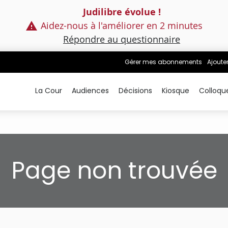
Judilibre évolue !
Aidez-nous à l'améliorer en 2 minutes
Répondre au questionnaire
Gérer mes abonnements
Ajoute
La Cour
Audiences
Décisions
Kiosque
Colloqu
Page non trouvée