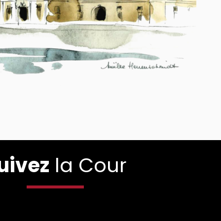
uivez
la Cour