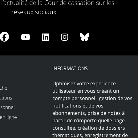
l’actualité de la Cour de cassation sur les
réseaux sociaux.
re
Share
Share
Share
Share
Share
on
on
on
on
on
Facebook
Youtube
LinkedIn
Instagram
Bluesky
play
INFORMATIONS
Optimisez votre expérience
rche
utilisateur en vous créant un
ptions
compte personnel : gestion de vos
notifications et de vos
sonnel
abonnements, prise de notes à
en ligne
partir de n’importe quelle page
consultée, création de dossiers
thématiques, enregistrement de