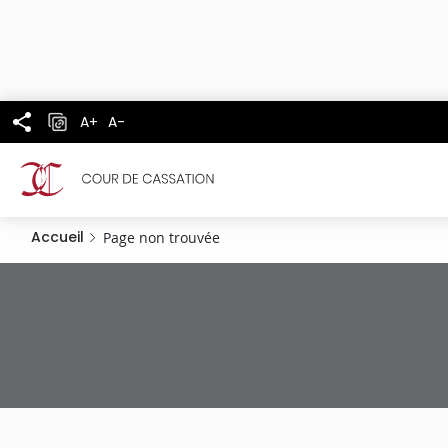
Panneau de gestion des cookies
Aller
au
contenu
principal
A+
A-
Accueil
Page non trouvée