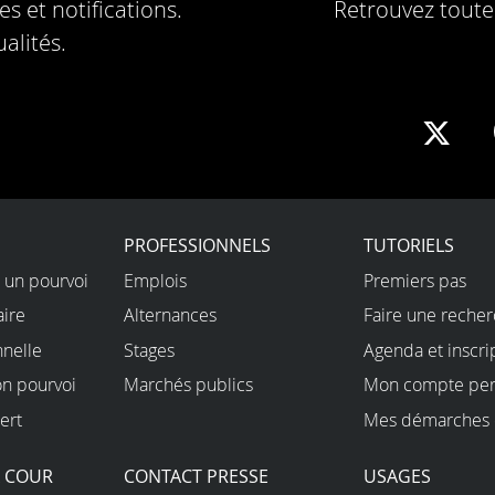
s et notifications.
Retrouvez toute 
alités.
Sha
on
X
PROFESSIONNELS
TUTORIELS
 un pourvoi
Emplois
Premiers pas
aire
Alternances
Faire une reche
nnelle
Stages
Agenda et inscri
on pourvoi
Marchés publics
Mon compte per
ert
Mes démarches 
A COUR
CONTACT PRESSE
USAGES