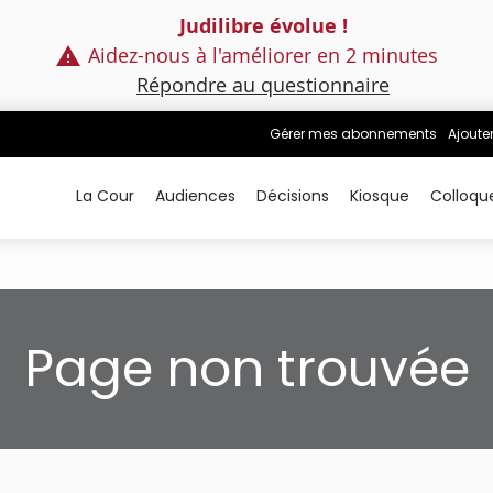
Judilibre évolue !
Aidez-nous à l'améliorer en 2 minutes
Répondre au questionnaire
Gérer mes abonnements
Ajoute
La Cour
Audiences
Décisions
Kiosque
Colloqu
Page non trouvée