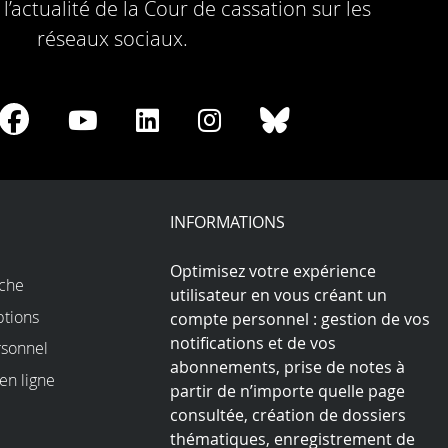
l’actualité de la Cour de cassation sur les
réseaux sociaux.
re
Share
Share
Share
Share
Share
on
on
on
on
on
Facebook
Youtube
LinkedIn
Instagram
Bluesky
play
INFORMATIONS
Optimisez votre expérience
rche
utilisateur en vous créant un
ptions
compte personnel : gestion de vos
notifications et de vos
sonnel
abonnements, prise de notes à
en ligne
partir de n’importe quelle page
consultée, création de dossiers
thématiques, enregistrement de