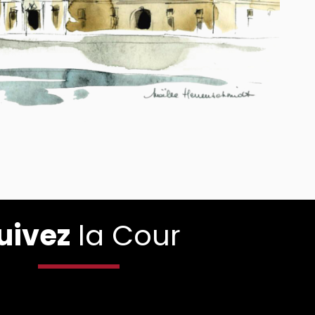
uivez
la Cour