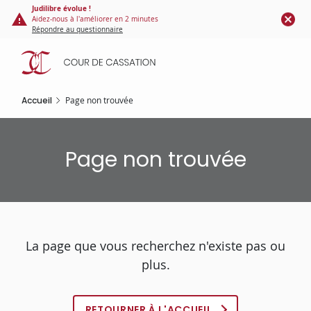
Panneau de gestion des cookies
Aller
Judilibre évolue !
Aidez-nous à l'améliorer en 2 minutes
au
Répondre au questionnaire
contenu
principal
Accueil
Page non trouvée
Page non trouvée
La page que vous recherchez n'existe pas ou
plus.
RETOURNER À L'ACCUEIL