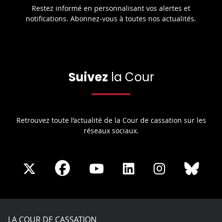
Restez informé en personnalisant vos alertes et
notifications. Abonnez-vous à toutes nos actualités.
Suivez
la Cour
Retrouvez toute l’actualité de la Cour de cassation sur les
réseaux sociaux.
Share
Share
Share
Share
Sha
Share
on
on
on
on
on
on
Facebook
X
Youtube
LinkedIn
Instagram
Blue
play
LA COUR DE CASSATION