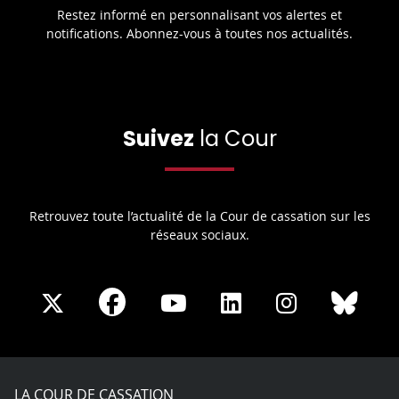
Restez informé en personnalisant vos alertes et
notifications. Abonnez-vous à toutes nos actualités.
Suivez
la Cour
Retrouvez toute l’actualité de la Cour de cassation sur les
réseaux sociaux.
Share
Share
Share
Share
Sha
Share
on
on
on
on
on
on
Facebook
X
Youtube
LinkedIn
Instagram
Blue
play
LA COUR DE CASSATION