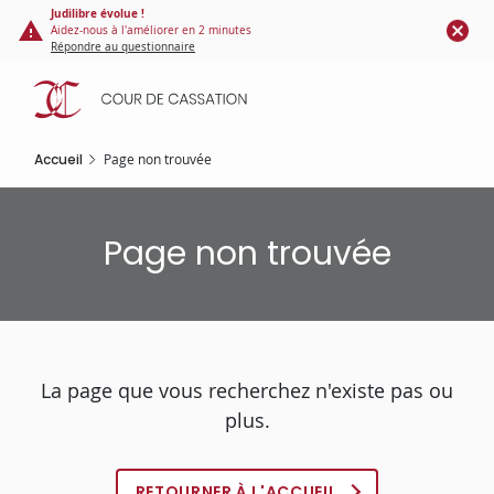
Panneau de gestion des cookies
Aller
Judilibre évolue !
Aidez-nous à l'améliorer en 2 minutes
au
Répondre au questionnaire
contenu
principal
Accueil
Page non trouvée
Page non trouvée
La page que vous recherchez n'existe pas ou
plus.
RETOURNER À L'ACCUEIL