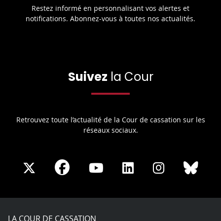
Restez informé en personnalisant vos alertes et
notifications. Abonnez-vous à toutes nos actualités.
Suivez
la Cour
Retrouvez toute l’actualité de la Cour de cassation sur les
réseaux sociaux.
Share
Share
Share
Share
Sha
Share
on
on
on
on
on
on
Facebook
X
Youtube
LinkedIn
Instagram
Blue
play
LA COUR DE CASSATION