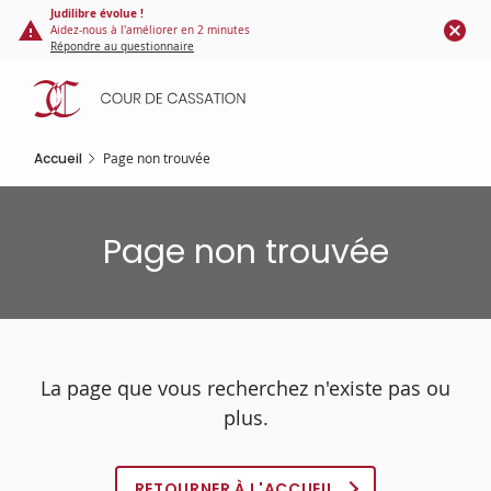
Panneau de gestion des cookies
Aller
Judilibre évolue !
Aidez-nous à l'améliorer en 2 minutes
au
Répondre au questionnaire
contenu
principal
Accueil
Page non trouvée
Page non trouvée
La page que vous recherchez n'existe pas ou
plus.
RETOURNER À L'ACCUEIL