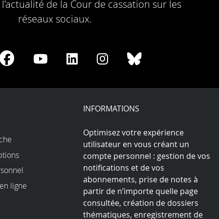
l’actualité de la Cour de cassation sur les
réseaux sociaux.
re
Share
Share
Share
Share
Share
on
on
on
on
on
Facebook
Youtube
LinkedIn
Instagram
Bluesky
play
INFORMATIONS
Optimisez votre expérience
rche
utilisateur en vous créant un
ptions
compte personnel : gestion de vos
notifications et de vos
sonnel
abonnements, prise de notes à
en ligne
partir de n’importe quelle page
consultée, création de dossiers
thématiques, enregistrement de