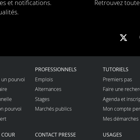
s et notifications.
Retrouvez toute 
alités.
Sha
on
X
PROFESSIONNELS
TUTORIELS
 un pourvoi
Emplois
Premiers pas
aire
Alternances
Faire une reche
nnelle
Stages
Agenda et inscri
on pourvoi
Marchés publics
Mon compte per
ert
Mes démarches 
A COUR
CONTACT PRESSE
USAGES