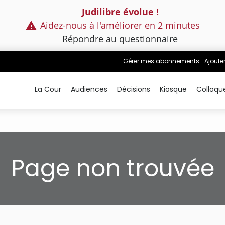
Judilibre évolue !
Aidez-nous à l'améliorer en 2 minutes
Répondre au questionnaire
Gérer mes abonnements
Ajoute
La Cour
Audiences
Décisions
Kiosque
Colloqu
Page non trouvée