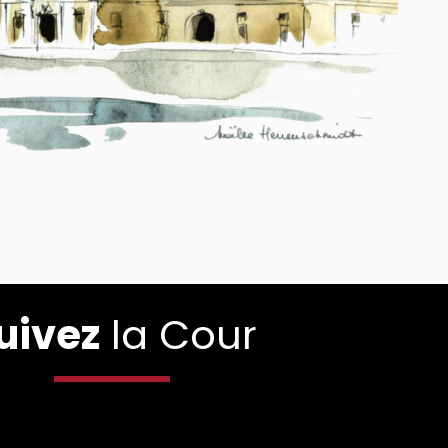
uivez
la Cour