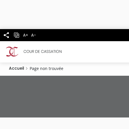
Panneau de gestion des cookies
Aller
au
contenu
principal
A+
A-
Accueil
Page non trouvée