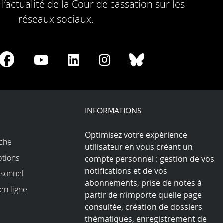
l’actualité de la Cour de cassation sur les
réseaux sociaux.
re
Share
Share
Share
Share
Share
on
on
on
on
on
Facebook
Youtube
LinkedIn
Instagram
Bluesky
play
INFORMATIONS
Optimisez votre expérience
rche
utilisateur en vous créant un
ptions
compte personnel : gestion de vos
notifications et de vos
sonnel
abonnements, prise de notes à
en ligne
partir de n’importe quelle page
consultée, création de dossiers
thématiques, enregistrement de