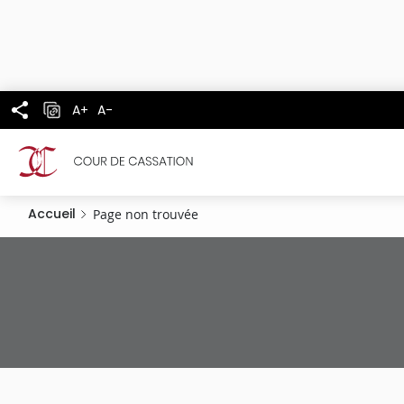
Panneau de gestion des cookies
Aller
au
contenu
principal
A+
A-
Accueil
Page non trouvée