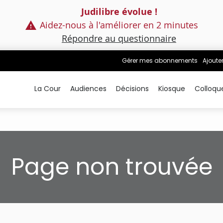
Judilibre évolue !
Aidez-nous à l'améliorer en 2 minutes
Répondre au questionnaire
Gérer mes abonnements
Ajoute
La Cour
Audiences
Décisions
Kiosque
Colloqu
Page non trouvée