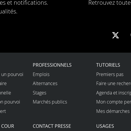
s et notifications.
Retrouvez toute 
alités.
Sha
on
X
PROFESSIONNELS
TUTORIELS
 un pourvoi
Emplois
Premiers pas
aire
Alternances
Faire une reche
nnelle
Stages
Agenda et inscri
on pourvoi
Marchés publics
Mon compte per
ert
Mes démarches 
A COUR
CONTACT PRESSE
USAGES