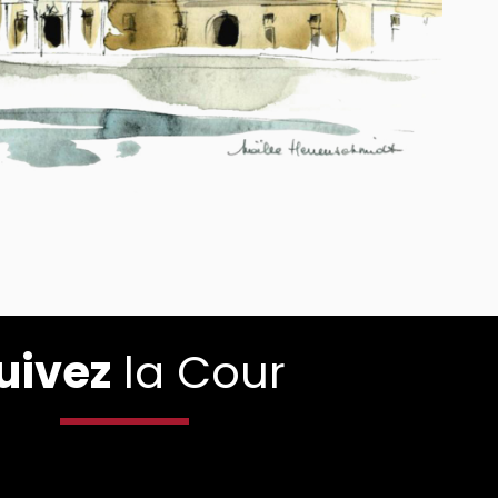
uivez
la Cour