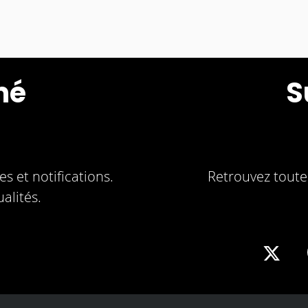
mé
S
s et notifications.
Retrouvez toute 
alités.
Sha
on
X