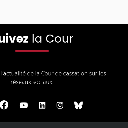
uivez
la Cour
l’actualité de la Cour de cassation sur les
réseaux sociaux.
re
Share
Share
Share
Share
Share
on
on
on
on
on
Facebook
Youtube
LinkedIn
Instagram
Bluesky