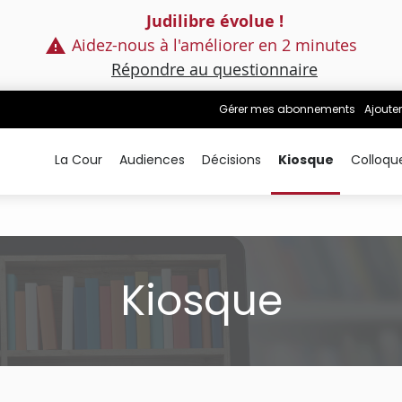
Judilibre évolue !
Aidez-nous à l'améliorer en 2 minutes
Répondre au questionnaire
Gérer mes abonnements
Ajouter
La Cour
Audiences
Décisions
Kiosque
Colloqu
Kiosque