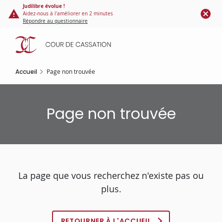
Panneau de gestion des cookies
Aller
Judilibre évolue !
Aidez-nous à l'améliorer en 2 minutes
au
Répondre au questionnaire
contenu
principal
Accueil
Page non trouvée
Page non trouvée
La page que vous recherchez n'existe pas ou
plus.
RETOURNER À L'ACCUEIL