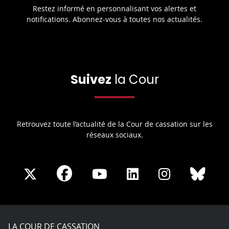
Restez informé en personnalisant vos alertes et
notifications. Abonnez-vous à toutes nos actualités.
Suivez
la Cour
Retrouvez toute l’actualité de la Cour de cassation sur les
réseaux sociaux.
Share
Share
Share
Share
Sha
Share
on
on
on
on
on
on
Facebook
X
Youtube
LinkedIn
Instagram
Blue
play
LA COUR DE CASSATION