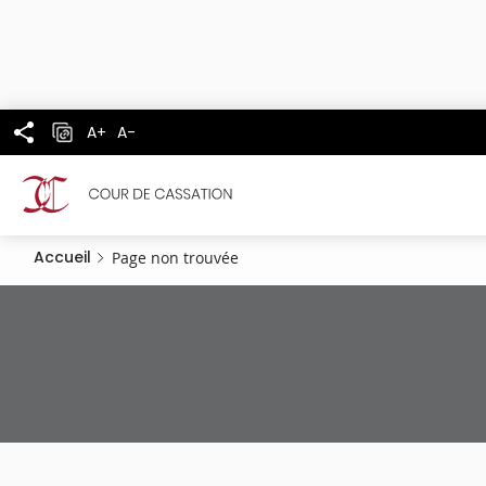
Panneau de gestion des cookies
Aller
au
contenu
principal
A+
A-
Accueil
Page non trouvée