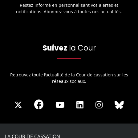
Restez informé en personnalisant vos alertes et
notifications. Abonnez-vous à toutes nos actualités.
Suivez
la Cour
Retrouvez toute l’actualité de la Cour de cassation sur les
réseaux sociaux.
Share
Share
Share
Share
Sha
Share
on
on
on
on
on
on
Facebook
X
Youtube
LinkedIn
Instagram
Blue
play
LA COUR DE CASSATION