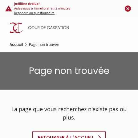
Panneau de gestion des cookies
Aller
Judilibre évolue !
Aidez-nous à l'améliorer en 2 minutes
au
Répondre au questionnaire
contenu
principal
Accueil
Page non trouvée
Page non trouvée
La page que vous recherchez n'existe pas ou
plus.
RETOURNER À L'ACCUEIL