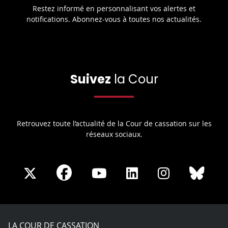
Restez informé en personnalisant vos alertes et
notifications. Abonnez-vous à toutes nos actualités.
Suivez
la Cour
Retrouvez toute l’actualité de la Cour de cassation sur les
réseaux sociaux.
Share
Share
Share
Share
Sha
Share
on
on
on
on
on
on
Facebook
X
Youtube
LinkedIn
Instagram
Blue
play
LA COUR DE CASSATION