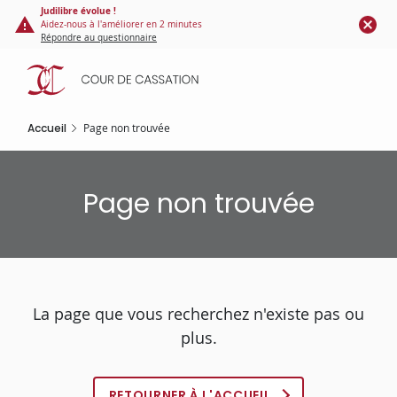
Panneau de gestion des cookies
Aller
Judilibre évolue !
Aidez-nous à l'améliorer en 2 minutes
au
Répondre au questionnaire
contenu
principal
Accueil
Page non trouvée
Page non trouvée
La page que vous recherchez n'existe pas ou
plus.
RETOURNER À L'ACCUEIL