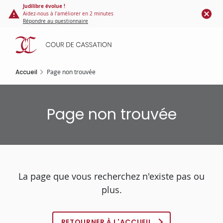
Panneau de gestion des cookies
Aller
Judilibre évolue !
Aidez-nous à l'améliorer en 2 minutes
au
Répondre au questionnaire
contenu
principal
Accueil
Page non trouvée
Page non trouvée
La page que vous recherchez n'existe pas ou
plus.
RETOURNER À L'ACCUEIL