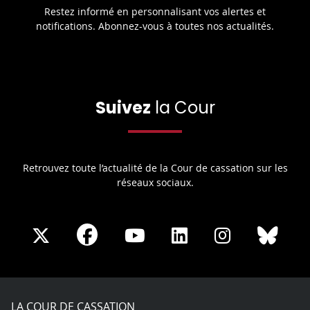
Restez informé en personnalisant vos alertes et
notifications. Abonnez-vous à toutes nos actualités.
Suivez
la Cour
Retrouvez toute l’actualité de la Cour de cassation sur les
réseaux sociaux.
Share
Share
Share
Share
Sha
Share
on
on
on
on
on
on
Facebook
X
Youtube
LinkedIn
Instagram
Blue
play
LA COUR DE CASSATION