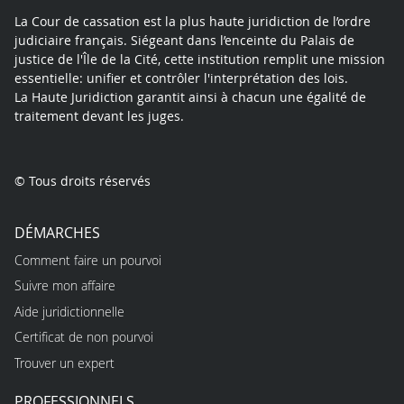
I
U
M
La Cour de cassation est la plus haute juridiction de l’ordre
I
I
judiciaire français. Siégeant dans l’enceinte du Palais de
L
N
justice de l'Île de la Cité, cette institution remplit une mission
L
E
essentielle: unifier et contrôler l'interprétation des lois.
E
L
La Haute Juridiction garantit ainsi à chacun une égalité de
T
L
traitement devant les juges.
-
E
A
-
O
N
Û
© Tous droits réservés
°
T
6
-
J
DÉMARCHES
S
U
E
Comment faire un pourvoi
I
P
N
Suivre mon affaire
T
2
Aide juridictionnelle
E
0
M
Certificat de non pourvoi
1
B
4
Trouver un expert
R
E
PROFESSIONNELS