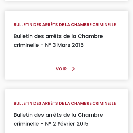
P
A
G
E
BULLETIN DES ARRÊTS DE LA CHAMBRE CRIMINELLE
B
U
Bulletin des arrêts de la Chambre
L
criminelle - N° 3 Mars 2015
L
E
T
I
VOIR
L
N
A
D
P
E
A
S
G
A
E
R
BULLETIN DES ARRÊTS DE LA CHAMBRE CRIMINELLE
B
R
U
Bulletin des arrêts de la Chambre
Ê
L
T
criminelle - N° 2 Février 2015
L
S
E