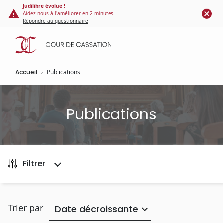
Panneau de gestion des cookies
Aller
Judilibre évolue !
Aidez-nous à l'améliorer en 2 minutes
au
Répondre au questionnaire
contenu
principal
Accueil
Publications
Publications
Filtrer
Trier par