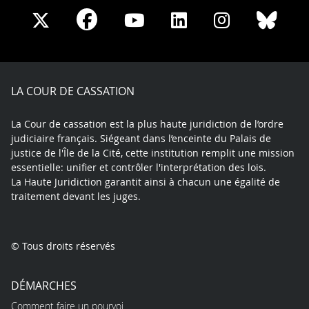
Share
Share
Share
Share
Sha
Share
on
on
on
on
on
on
Facebook
X
Youtube
LinkedIn
Instagram
Blue
play
LA COUR DE CASSATION
La Cour de cassation est la plus haute juridiction de l’ordre
judiciaire français. Siégeant dans l’enceinte du Palais de
justice de l'Île de la Cité, cette institution remplit une mission
essentielle: unifier et contrôler l'interprétation des lois.
La Haute Juridiction garantit ainsi à chacun une égalité de
traitement devant les juges.
© Tous droits réservés
DÉMARCHES
Comment faire un pourvoi