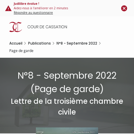
Panneau de gestion des cookies
Aller
Judilibre évolue !
Aidez-nous à l'améliorer en 2 minutes
au
Répondre au questionnaire
contenu
principal
Accueil
Publications
N°8 - Septembre 2022
Page de garde
N°8 - Septembre 2022
(
Page de garde
)
Lettre de la troisième chambre
civile