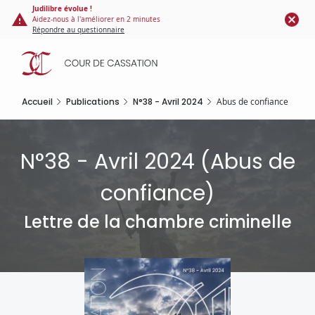
Panneau de gestion des cookies
Aller
Judilibre évolue !
Aidez-nous à l'améliorer en 2 minutes
au
Répondre au questionnaire
contenu
principal
Accueil
Publications
N°38 - Avril 2024
Abus de confiance
N°38 - Avril 2024 (
Abus de
confiance
)
Lettre de la chambre criminelle