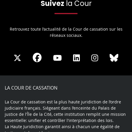
Suivez
la Cour
Retrouvez toute l’actualité de la Cour de cassation sur les
réseaux sociaux.
Share
Share
Share
Share
Sha
Share
on
on
on
on
on
on
Facebook
X
Youtube
LinkedIn
Instagram
Blue
play
LA COUR DE CASSATION
La Cour de cassation est la plus haute juridiction de l’ordre
judiciaire français. Siégeant dans l’enceinte du Palais de
justice de l'Île de la Cité, cette institution remplit une mission
essentielle: unifier et contrôler l'interprétation des lois.
La Haute Juridiction garantit ainsi à chacun une égalité de