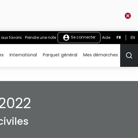
Se connecter
 aux favoris
Prendre une note
Aide
FR
EN
es
International
Parquet général
Mes démarches
Rech
2022
iviles