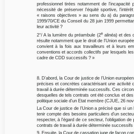
professionnel tirées notamment de l'incapacité p
nécessité de préserver l'équité sportive, l'intér
« raisons objectives » au sens du a) du paragra
1999/70/CE du Conseil du 28 juin 1999 permettan
leur activité ?
e
2°/ A la lumière du préambule (2
alinéa) et des 
résulte notamment que le droit de l'Union européen
convient à la fois aux travailleurs et à leurs em
conventions et accords collectifs par lesquels les
cadre de CDD successifs ? »
8. D'abord, la Cour de justice de l'Union europée
précises et concrètes caractérisant une activité dé
travail à durée déterminée successifs. Ces circo
desquelles de tels contrats ont été conclus et des 
politique sociale d'un Etat membre (CJUE, 26 no
La Cour de justice de l'Union a précisé que si un 
tenir compte des besoins particuliers d'un secteu
respecter, à l'égard de ce secteur, l'obligation 
contrats de travail à durée déterminée successi
9. Ensuite, la Cour de cassation juge de façon con