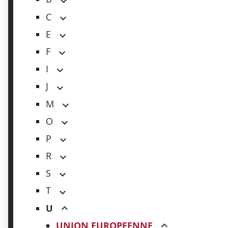
C
E
F
I
J
M
O
P
R
S
T
U
UNION EUROPEENNE