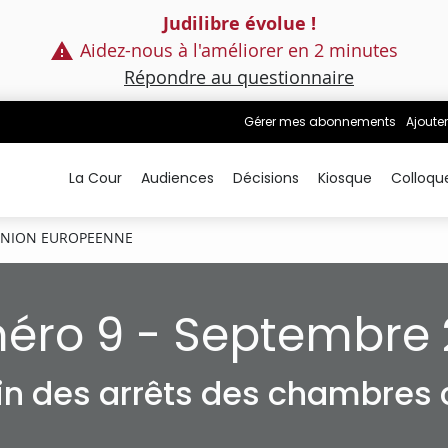
Judilibre évolue !
Aidez-nous à l'améliorer en 2 minutes
Répondre au questionnaire
Gérer mes abonnements
Ajouter
La Cour
Audiences
Décisions
Kiosque
Colloqu
NION EUROPEENNE
éro 9 - Septembre 
tin des arrêts des chambres c