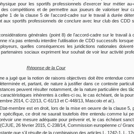
hysique pour les sportifs professionnels d'exercer leur métier au-
êt des compétitions et de permettre aux joueurs de valoriser leur ca
phe 1 de la clause 5 de l'accord-cadre sur le travail à durée déte
t aux sportifs professionnels de conclure avec leur club des CDD s
considérations générales (point 8) de l'accord-cadre sur le travail à
ne n'a pas entendu interdire l'utilisation de CDD successifs lorsque 
ployeurs, quelles conséquences les juridictions nationales doivent-
 partenaires sociaux expriment leur souhait de voir leur activité prof
Réponse de la Cour
nne a jugé que la notion de raisons objectives doit être entendue c
terminée et, partant, de nature à justifier dans ce contexte particulie
nstances peuvent résulter notamment, de la nature particulière des t
caractéristiques inhérentes à celles-ci ou, le cas échéant, de la pours
vembre 2014, C-22/13, C-61/13 et C-448/13, Mascolo
et al.
).
Etat-membre est en droit, lors de la mise en oeuvre de la clause 5, p
r spécifique, ce droit ne saurait toutefois être entendu comme lui 
de prévoir une mesure adéquate pour prévenir et, le cas échéant sanct
fs (CJUE, 26 février 2015, C-238/14, Commission européenne c/ Gra
stante que s'il résulte de la combinaison des articles L. 1242-1, L. 1