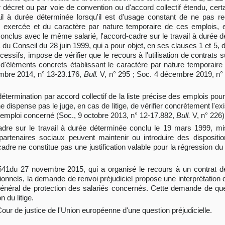
ar décret ou par voie de convention ou d'accord collectif étendu, cer
il à durée déterminée lorsqu'il est d'usage constant de ne pas re
ité exercée et du caractère par nature temporaire de ces emplois,
onclus avec le même salarié, l'accord-cadre sur le travail à durée 
du Conseil du 28 juin 1999, qui a pour objet, en ses clauses 1 et 5, d
cessifs, impose de vérifier que le recours à l'utilisation de contrats s
 d'éléments concrets établissant le caractère par nature temporaire 
embre 2014, n° 13-23.176,
Bull.
V, n° 295 ; Soc. 4 décembre 2019, n° 
étermination par accord collectif de la liste précise des emplois pour
e dispense pas le juge, en cas de litige, de vérifier concrètement l'e
l'emploi concerné (Soc., 9 octobre 2013, n° 12-17.882,
Bull.
V, n° 226)
-cadre sur le travail à durée déterminée conclu le 19 mars 1999, mi
tenaires sociaux peuvent maintenir ou introduire des dispositio
cadre ne constitue pas une justification valable pour la régression du
5-1541du 27 novembre 2015, qui a organisé le recours à un contrat d
ionnels, la demande de renvoi préjudiciel propose une interprétation 
énéral de protection des salariés concernés. Cette demande de quest
n du litige.
 Cour de justice de l'Union européenne d'une question préjudicielle.