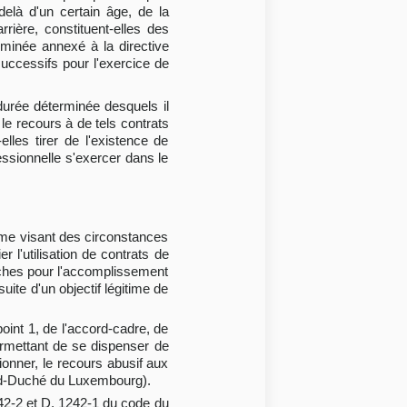
delà d'un certain âge, de la
rrière, constituent-elles des
rminée annexé à la directive
uccessifs pour l'exercice de
 durée déterminée desquels il
le recours à de tels contrats
elles tirer de l'existence de
essionnelle s'exercer dans le
omme visant des circonstances
r l'utilisation de contrats de
âches pour l'accomplissement
uite d'un objectif légitime de
oint 1, de l'accord-cadre, de
permettant de se dispenser de
ionner, le recours abusif aux
nd-Duché du Luxembourg).
242-2 et D. 1242-1 du code du