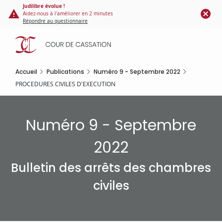
Panneau de gestion des cookies
Aller
Judilibre évolue !
Aidez-nous à l'améliorer en 2 minutes
au
Répondre au questionnaire
contenu
principal
Accueil
Publications
Numéro 9 - Septembre 2022
PROCEDURES CIVILES D'EXECUTION
Numéro 9 - Septembre
2022
Bulletin des arrêts des chambres
civiles