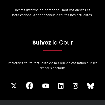
Restez informé en personnalisant vos alertes et
notifications. Abonnez-vous à toutes nos actualités.
Suivez
la Cour
Retrouvez toute l’actualité de la Cour de cassation sur les
réseaux sociaux.
Share
Share
Share
Share
Sha
Share
on
on
on
on
on
on
Facebook
X
Youtube
LinkedIn
Instagram
Blue