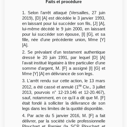
Faits et procédure
1. Selon l'arrêt attaqué (Versailles, 27 juin
2019), [D] [A] est décédée le 3 janvier 1993,
en laissant pour lui succéder son fils, [J] [A],
lui-même décédé le 9 juin 2000, en laissant
pour lui succéder son épouse, [I] [G], et sa
fille, née d'une précédente union, Mme [Y]
[A].
2. Se prévalant d'un testament authentique
dressé le 20 juin 1991, par lequel [D] [A]
l'avait institué légataire à titre particulier d'une
somme d'argent, M. [F] a assigné [I] [G] et
Mme [Y] [A] en délivrance de son legs.
3. L'arrêt rendu sur cette action, le 13 mars
re
2012, a été cassé et annulé (1
Civ., 3 juillet
2013, pourvois n° 12-19.146 et 12-20.467),
sauf, notamment, en ce qu'il a dit que M. [F]
était fondé à solliciter la délivrance de son
legs dans les limites de la quotité disponible.
4. Par acte du 5 janvier 2016, M. [F] a fait
délivrer, par la société civile professionnelle
Plouchart et Barnier (la SCP Plouchart et