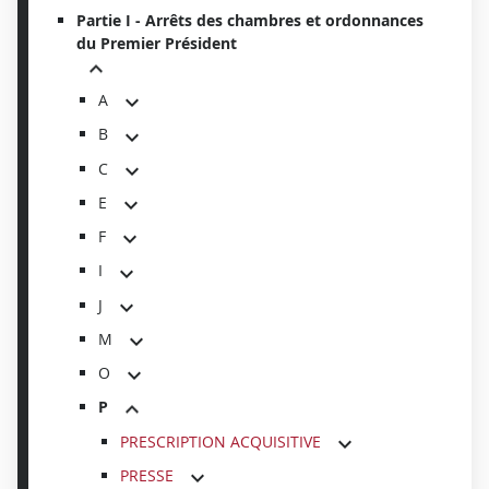
Partie I - Arrêts des chambres et ordonnances
du Premier Président
A
B
C
E
F
I
J
M
O
P
PRESCRIPTION ACQUISITIVE
PRESSE