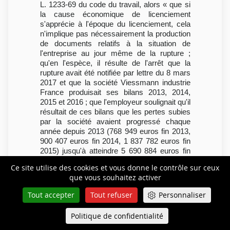
L. 1233-69 du code du travail, alors « que si
la cause économique de licenciement
s'apprécie à l'époque du licenciement, cela
n'implique pas nécessairement la production
de documents relatifs à la situation de
l'entreprise au jour même de la rupture ;
qu'en l'espèce, il résulte de l'arrêt que la
rupture avait été notifiée par lettre du 8 mars
2017 et que la société Viessmann industrie
France produisait ses bilans 2013, 2014,
2015 et 2016 ; que l'employeur soulignait qu'il
résultait de ces bilans que les pertes subies
par la société avaient progressé chaque
année depuis 2013 (768 949 euros fin 2013,
900 407 euros fin 2014, 1 837 782 euros fin
2015) jusqu'à atteindre 5 690 884 euros fin
2016 ; qu'en affirmant cependant, pour dire
Ce site utilise des cookies et vous donne le contrôle sur ceux
que la preuve n'était pas rapportée de la
que vous souhaitez activer
réalité des difficultés économiques, que le
contrat de travail avait pris fin le 20 mars
Tout accepter
Tout refuser
Personnaliser
2017 et que la société ne justifiait pas de sa
situation à la date exacte du licenciement, la
Politique de confidentialité
Queue-Fair
Menu
cour d'appel, qui a ainsi exigé la production
d'éléments relatifs à la situation au jour