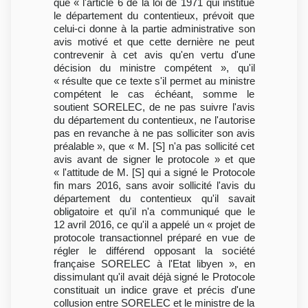
que « l'article 6 de la loi de 1971 qui institue
le département du contentieux, prévoit que
celui-ci donne à la partie administrative son
avis motivé et que cette dernière ne peut
contrevenir à cet avis qu'en vertu d'une
décision du ministre compétent », qu'il
« résulte que ce texte s'il permet au ministre
compétent le cas échéant, somme le
soutient SORELEC, de ne pas suivre l'avis
du département du contentieux, ne l'autorise
pas en revanche à ne pas solliciter son avis
préalable », que « M. [S] n'a pas sollicité cet
avis avant de signer le protocole » et que
« l'attitude de M. [S] qui a signé le Protocole
fin mars 2016, sans avoir sollicité l'avis du
département du contentieux qu'il savait
obligatoire et qu'il n'a communiqué que le
12 avril 2016, ce qu'il a appelé un « projet de
protocole transactionnel préparé en vue de
régler le différend opposant la société
française SORELEC à l'Etat libyen », en
dissimulant qu'il avait déjà signé le Protocole
constituait un indice grave et précis d'une
collusion entre SORELEC et le ministre de la