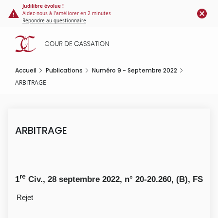
Panneau de gestion des cookies
Aller
Judilibre évolue !
Aidez-nous à l'améliorer en 2 minutes
au
Répondre au questionnaire
contenu
principal
Accueil
Publications
Numéro 9 - Septembre 2022
ARBITRAGE
ARBITRAGE
re
1
Civ., 28 septembre 2022, n° 20-20.260, (B), FS
Rejet