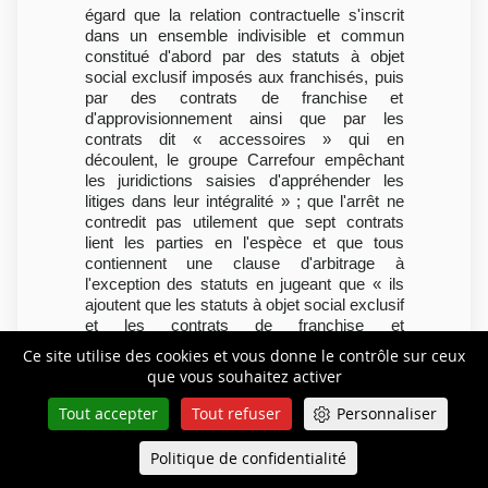
égard que la relation contractuelle s'inscrit
dans un ensemble indivisible et commun
constitué d'abord par des statuts à objet
social exclusif imposés aux franchisés, puis
par des contrats de franchise et
d'approvisionnement ainsi que par les
contrats dit « accessoires » qui en
découlent, le groupe Carrefour empêchant
les juridictions saisies d'appréhender les
litiges dans leur intégralité » ; que l'arrêt ne
contredit pas utilement que sept contrats
lient les parties en l'espèce et que tous
contiennent une clause d'arbitrage à
l'exception des statuts en jugeant que « ils
ajoutent que les statuts à objet social exclusif
et les contrats de franchise et
d'approvisionnement CPF et CSF sont des
Ce site utilise des cookies et vous donne le contrôle sur ceux
contrats d'adhésion imposés uniformément à
que vous souhaitez activer
tous les franchisés sans possibilité de
négociation. » ; qu'en l'espèce le système
Tout accepter
Tout refuser
Personnaliser
mis en place par le groupe Carrefour,
contenait autant de clauses
Politique de confidentialité
Queue-Fair
Menu
compromissoires que de contrats tous