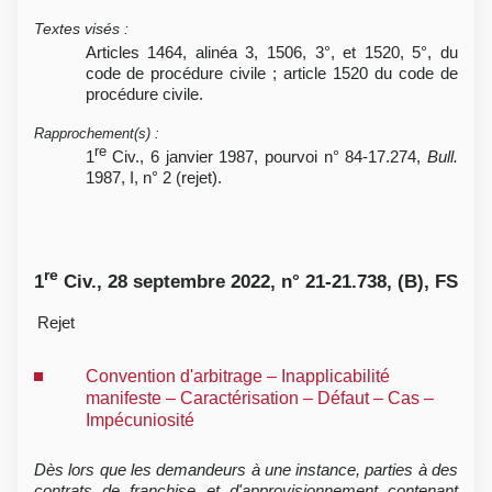
Textes visés
:
Articles 1464, alinéa 3, 1506, 3°, et 1520, 5°, du
code de procédure civile ; article 1520 du code de
procédure civile.
Rapprochement(s)
:
re
1
Civ., 6 janvier 1987, pourvoi n° 84-17.274,
Bull.
1987, I, n° 2 (rejet).
re
1
Civ., 28 septembre 2022, n° 21-21.738, (B), FS
Rejet
Convention d'arbitrage – Inapplicabilité
manifeste – Caractérisation – Défaut – Cas –
Impécuniosité
Dès lors que les demandeurs à une instance, parties à des
contrats de franchise et d'approvisionnement contenant