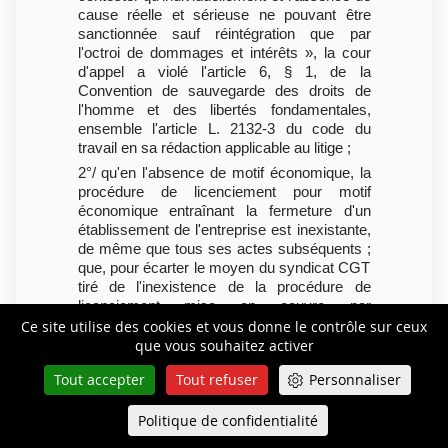
cause réelle et sérieuse ne pouvant être
sanctionnée sauf réintégration que par
l'octroi de dommages et intérêts », la cour
d'appel a violé l'article 6, § 1, de la
Convention de sauvegarde des droits de
l'homme et des libertés fondamentales,
ensemble l'article L. 2132-3 du code du
travail en sa rédaction applicable au litige ;
2°/ qu'en l'absence de motif économique, la
procédure de licenciement pour motif
économique entraînant la fermeture d'un
établissement de l'entreprise est inexistante,
de même que tous ses actes subséquents ;
que, pour écarter le moyen du syndicat CGT
tiré de l'inexistence de la procédure de
licenciement mise en oeuvre par
l'employeur, la cour d'appel a retenu que
Ce site utilise des cookies et vous donne le contrôle sur ceux
« l'application de la théorie de l'inexistence
que vous souhaitez activer
conduirait en la matière à procéder à
Tout accepter
Tout refuser
Personnaliser
l'examen
ab initio
du motif économique et à
paralyser la procédure soumise au seul
Politique de confidentialité
Queue-Fair
contrôle de la juridiction administrative » ;
Menu
qu'en statuant ainsi par des motifs