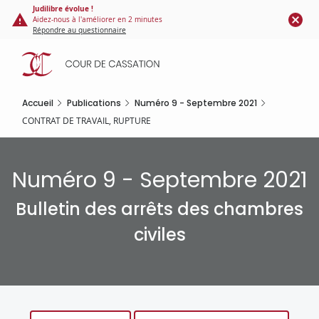
Panneau de gestion des cookies
Aller
Judilibre évolue !
Aidez-nous à l'améliorer en 2 minutes
au
Répondre au questionnaire
contenu
principal
Accueil
Publications
Numéro 9 - Septembre 2021
CONTRAT DE TRAVAIL, RUPTURE
Numéro 9 - Septembre 2021
Bulletin des arrêts des chambres
civiles