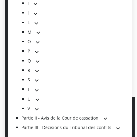
I
J
L
M
O
P
Q
R
S
T
U
V
Partie II - Avis de la Cour de cassation
Partie III - Décisions du Tribunal des conflits