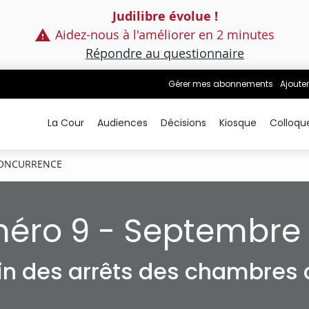
Judilibre évolue !
Aidez-nous à l'améliorer en 2 minutes
Répondre au questionnaire
Gérer mes abonnements
Ajouter
La Cour
Audiences
Décisions
Kiosque
Colloqu
ONCURRENCE
éro 9 - Septembre 
tin des arrêts des chambres c