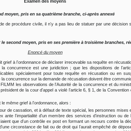
Examen des moyens
nd moyen, pris en sa quatrième branche, ci-après annexé
code de procédure civile, il n'y a pas lieu de statuer par une décisio
 le second moyen, pris en ses première à troisième branches, ré
Enoncé du moyen
grief à l'ordonnance de déclarer irrecevable sa requête en récusation
a concurrence est une juridiction ; que les dispositions de l'arti
cables spécialement pour toute requête en récusation ou en suspic
 de la concurrence sur la demande de récusation doivent être communiq
ILMM les observations de l'Autorité de la concurrence et du minist
 président de la cour d'appel a violé l'article 6, § 1, de la Conventi
le même grief à l'ordonnance, alors :
 Cour de cassation, et à défaut de texte spécial, les personnes mises 
ex ante l'impartialité d'un membre des services d'instruction ou de
iaient que d'un contrôle ex post en formant un recours contre la déc
 d'une circonstance de fait ou de droit qui l'aurait empêché de dépo