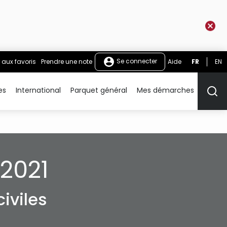
Se connecter
 aux favoris
Prendre une note
Aide
FR
EN
es
International
Parquet général
Mes démarches
Rech
2021
iviles