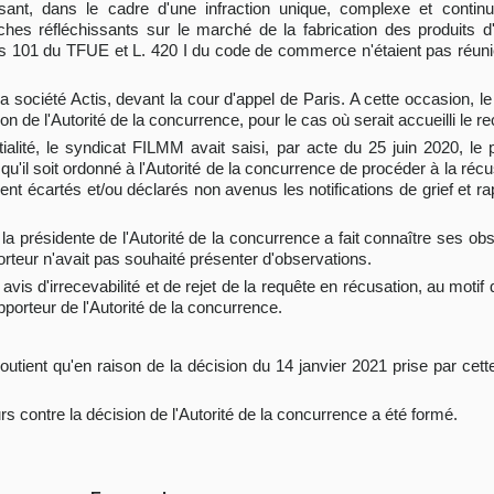
ant, dans le cadre d'une infraction unique, complexe et continue
hes réfléchissants sur le marché de la fabrication des produits d'
es 101 du TFUE et L. 420 I du code de commerce n'étaient pas réunie
 la société Actis, devant la cour d'appel de Paris. A cette occasion,
on de l'Autorité de la concurrence, pour le cas où serait accueilli le re
ialité, le syndicat FILMM avait saisi, par acte du 25 juin 2020, le
qu'il soit ordonné à l'Autorité de la concurrence de procéder à la réc
ent écartés et/ou déclarés non avenus les notifications de grief et r
 la présidente de l'Autorité de la concurrence a fait connaître ses ob
orteur n'avait pas souhaité présenter d'observations.
vis d'irrecevabilité et de rejet de la requête en récusation, au motif 
porteur de l'Autorité de la concurrence.
outient qu'en raison de la décision du 14 janvier 2021 prise par cette
urs contre la décision de l'Autorité de la concurrence a été formé.