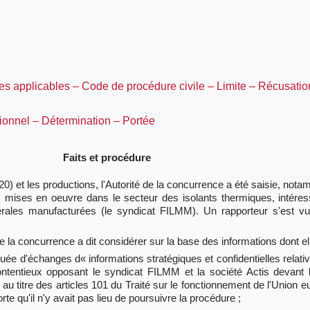
es applicables – Code de procédure civile – Limite – Récusation
tionnel – Détermination – Portée
Faits et procédure
020) et les productions, l'Autorité de la concurrence a été saisie, nota
ues mises en oeuvre dans le secteur des isolants thermiques, intér
nérales manufacturées (le syndicat FILMM). Un rapporteur s'est vu 
de la concurrence a dit considérer sur la base des informations dont el
tuée d'échanges d« informations stratégiques et confidentielles rela
ontentieux opposant le syndicat FILMM et la société Actis devant
au titre des articles 101 du Traité sur le fonctionnement de l'Union 
e qu'il n'y avait pas lieu de poursuivre la procédure ;