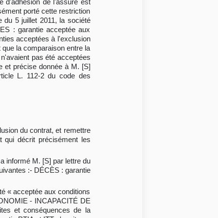
e d'adhésion de l'assuré est
sément porté cette restriction
du 5 juillet 2011, la société
CES : garantie acceptée aux
s acceptées à l'exclusion
t que la comparaison entre la
TT n'avaient pas été acceptées
ire et précise donnée à M. [S]
rticle L. 112-2 du code des
lusion du contrat, et remettre
t qui décrit précisément les
 a informé M. [S] par lettre du
suivantes :- DÉCÈS : garantie
 été « acceptée aux conditions
AUTONOMIE - INCAPACITÉ DE
uites et conséquences de la