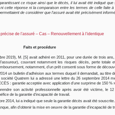
garantissant ce risque ainsi que le décès, il lui avait été indiqué qu
, ni cette réponse ni la comparaison entre les termes de celle faite
rmettaient de considérer que l'assuré avait été précisément informé,
 précise de l'assuré – Cas – Renouvellement à l'identique
Faits et procédure
obre 2019), M. [S] avait adhéré en 2011, pour une durée de trois ans
'assureur), couvrant notamment les risques décès, perte totale et
le remboursement, notamment, d'un prêt consenti sous forme de découv
n 2014 un bulletin d'adhésion aux termes duquel il demandait, au titr
 la société Quatrem lui a adressé une lettre du 26 septembre 2014 
DÉCÈS : garantie acceptée avec application d'une surprime de 150 % »
prendre son activité professionnelle après avoir été victime, le 12
fice de la garantie d'incapacité de travail.
bre 2014, lui a indiqué que seule la garantie décès avait été souscrite.
anque, afin d'obtenir la mise en oeuvre de la garantie d'incapacité de tr