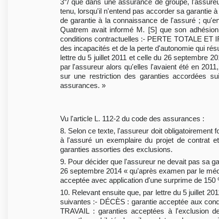
3°/ que dans une assurance de groupe, l'assureu
tenu, lorsqu'il n'entend pas accorder sa garantie à
de garantie à la connaissance de l'assuré ; qu'en 
Quatrem avait informé M. [S] que son adhésion 
conditions contractuelles :- PERTE TOTALE E
des incapacités et de la perte d'autonomie qui rés
lettre du 5 juillet 2011 et celle du 26 septembre 
par l'assureur alors qu'elles l'avaient été en 2011
sur une restriction des garanties accordées su
assurances. »
Vu l'article L. 112-2 du code des assurances :
8. Selon ce texte, l'assureur doit obligatoirement f
à l'assuré un exemplaire du projet de contrat e
garanties assorties des exclusions.
9. Pour décider que l'assureur ne devait pas sa gara
26 septembre 2014 « qu'après examen par le médeci
acceptée avec application d'une surprime de 150 
10. Relevant ensuite que, par lettre du 5 juillet 2
suivantes :- DÉCÈS : garantie acceptée aux 
TRAVAIL : garanties acceptées à l'exclusion de