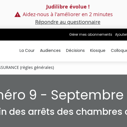
Judilibre évolue !
Aidez-nous à l'améliorer en 2 minutes
Répondre au questionnaire
Gérer mes abonnements
Ajouter
La Cour
Audiences
Décisions
Kiosque
Colloqu
SSURANCE (règles générales)
éro 9 - Septembre 
tin des arrêts des chambres c