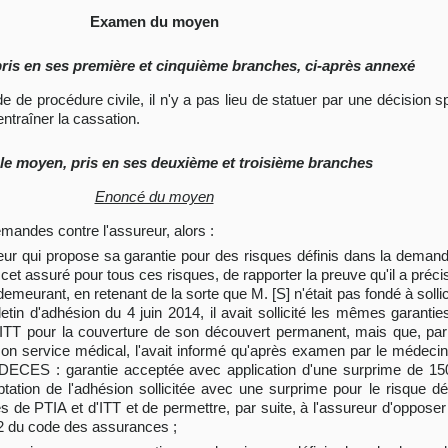
Examen du moyen
pris en ses première et cinquième branches, ci-après annexé
code de procédure civile, il n'y a pas lieu de statuer par une décisio
ntraîner la cassation.
le moyen, pris en ses deuxième et troisième branches
Enoncé du moyen
demandes contre l'assureur, alors :
ur qui propose sa garantie pour des risques définis dans la demand
 cet assuré pour tous ces risques, de rapporter la preuve qu'il a préci
emeurant, en retenant de la sorte que M. [S] n'était pas fondé à solli
etin d'adhésion du 4 juin 2014, il avait sollicité les mêmes garanties
 ITT pour la couverture de son découvert permanent, mais que, par
son service médical, l'avait informé qu'après examen par le médecin c
 DECES : garantie acceptée avec application d'une surprime de 150
eptation de l'adhésion sollicitée avec une surprime pour le risque d
ues de PTIA et d'ITT et de permettre, par suite, à l'assureur d'oppos
12-2 du code des assurances ;