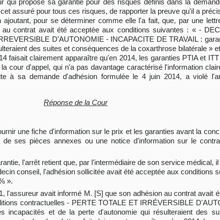
r qui propose sa garantie pour des risques définis dans la demand
 cet assuré pour tous ces risques, de rapporter la preuve qu'il a préci
ajoutant, pour se déterminer comme elle l'a fait, que, par une lettre 
au contrat avait été acceptée aux conditions suivantes : « - DE
T IRREVERSIBLE D'AUTONOMIE - INCAPACITE DE TRAVAIL : garantie
ulteraient des suites et conséquences de la coxarthrose bilatérale » e
2014 faisait clairement apparaître qu'en 2014, les garanties PTIA et I
, la cour d'appel, qui n'a pas davantage caractérisé l'information cla
ite à sa demande d'adhésion formulée le 4 juin 2014, a violé l'a
Réponse de la Cour
ournir une fiche d'information sur le prix et les garanties avant la conc
t de ses pièces annexes ou une notice d'information sur le contra
ntie, l'arrêt retient que, par l'intermédiaire de son service médical, il
n conseil, l'adhésion sollicitée avait été acceptée aux conditions 
% ».
011, l'assureur avait informé M. [S] que son adhésion au contrat avait
conditions contractuelles - PERTE TOTALE ET IRRÉVERSIBLE D'
s incapacités et de la perte d'autonomie qui résulteraient des s