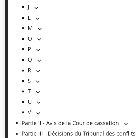
J
L
M
O
P
Q
R
S
T
U
V
Partie II - Avis de la Cour de cassation
Partie III - Décisions du Tribunal des conflits