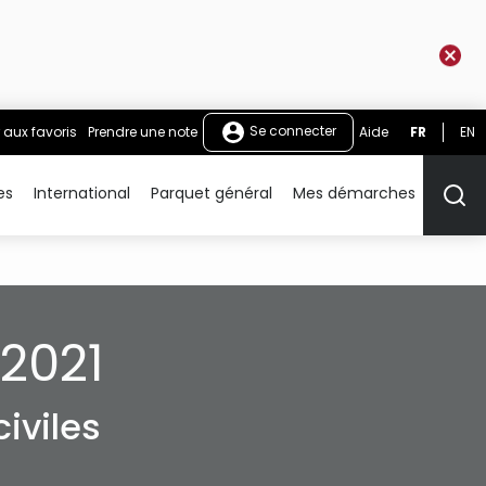
Se connecter
 aux favoris
Prendre une note
Aide
FR
EN
es
International
Parquet général
Mes démarches
Rech
2021
iviles