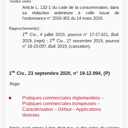
Textes visés
:
Article L. 132-1 du code de la consommation, dans
sa rédaction antérieure à celle issue de
l'ordonnance n° 2016-301 du 14 mars 2016.
Rapprochement(s)
:
re
1
Civ., 4 juillet 2019, pourvoi n° 17-27.621,
Bull.
re
2019, (rejet) ; 1
Civ., 27 novembre 2019, pourvoi
n° 18-19.097,
Bull.
2019, (cassation).
re
1
Civ., 23 septembre 2020, n° 19-12.894, (P)
Rejet
Pratiques commerciales réglementées –
Pratiques commerciales trompeuses –
Caractérisation – Défaut – Applications
diverses
Après avoir retenu à bon droit que, si des actes de saisine