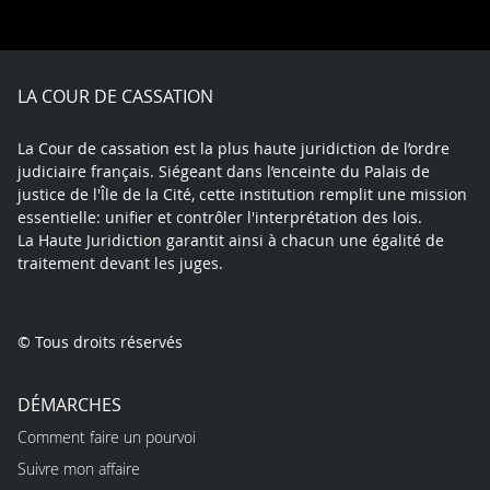
on
on
on
on
on
on
Facebook
X
Youtube
LinkedIn
Instagram
Blue
play
LA COUR DE CASSATION
La Cour de cassation est la plus haute juridiction de l’ordre
judiciaire français. Siégeant dans l’enceinte du Palais de
justice de l'Île de la Cité, cette institution remplit une mission
essentielle: unifier et contrôler l'interprétation des lois.
La Haute Juridiction garantit ainsi à chacun une égalité de
traitement devant les juges.
© Tous droits réservés
DÉMARCHES
Comment faire un pourvoi
Suivre mon affaire