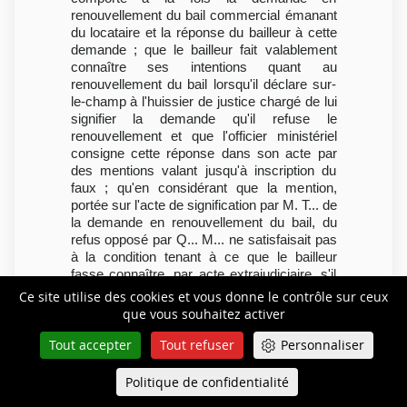
renouvellement du bail commercial émanant
du locataire et la réponse du bailleur à cette
demande ; que le bailleur fait valablement
connaître ses intentions quant au
renouvellement du bail lorsqu'il déclare sur-
le-champ à l'huissier de justice chargé de lui
signifier la demande qu'il refuse le
renouvellement et que l'officier ministériel
consigne cette réponse dans son acte par
des mentions valant jusqu'à inscription du
faux ; qu'en considérant que la mention,
portée sur l'acte de signification par M. T... de
la demande en renouvellement du bail, du
refus opposé par Q... M... ne satisfaisait pas
à la condition tenant à ce que le bailleur
fasse connaître, par acte extrajudiciaire, s'il
refuse le renouvellement, la cour d'appel a
Ce site utilise des cookies et vous donne le contrôle sur ceux
violé le texte précité dans sa rédaction
que vous souhaitez activer
antérieure à la loi du 4 août 2008 ;
Tout accepter
Tout refuser
Personnaliser
2°/ que la nullité sanctionnant l'inobservation
du mode de notification du refus de
Politique de confidentialité
Queue-Fair
renouvellement du bail opposé par le bailleur
Menu
à une demande en renouvellement est une