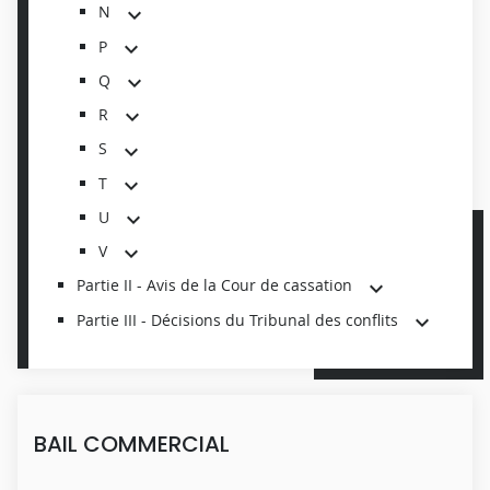
N
P
Q
R
S
T
U
V
Partie II - Avis de la Cour de cassation
Partie III - Décisions du Tribunal des conflits
BAIL COMMERCIAL