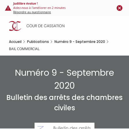
Panneau de gestion des cookies
Aller
Judilibre évolue !
Aidez-nous à l'améliorer en 2 minutes
au
Répondre au questionnaire
contenu
principal
Accueil
Publications
Numéro 9 - Septembre 2020
BAIL COMMERCIAL
Numéro 9 - Septembre
2020
Bulletin des arrêts des chambres
civiles