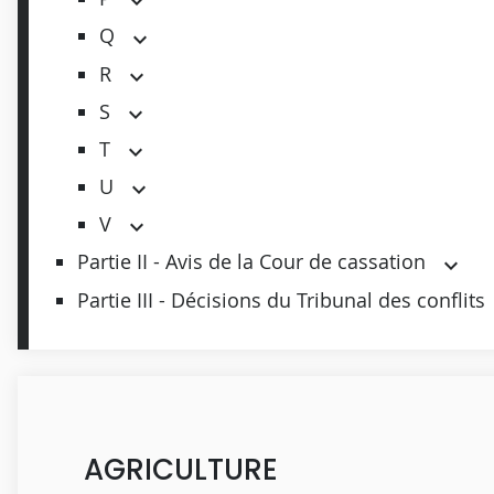
Q
R
S
T
U
V
Partie II - Avis de la Cour de cassation
Partie III - Décisions du Tribunal des conflits
AGRICULTURE