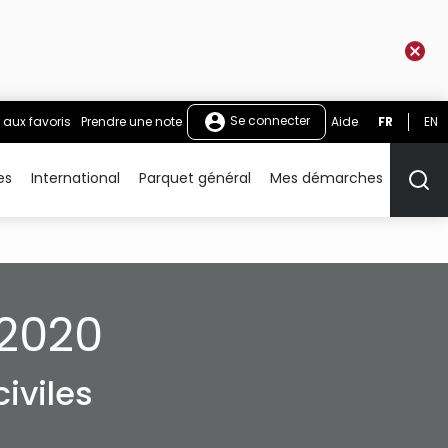
Se connecter
 aux favoris
Prendre une note
Aide
FR
EN
es
International
Parquet général
Mes démarches
Rech
2020
iviles