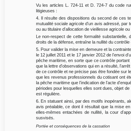
Vu les articles L. 724-11 et D. 724-7 du code rur
litigieuses :
4. Il résulte des dispositions du second de ces t
mutualité sociale agricole d'un avis adressé, par 
ou au titulaire d'allocation de vieillesse agricole o
Le non-respect de cette formalité substantielle,
droits de la défense, entraîne la nullité du contrô
5. Pour valider la mise en demeure et la contrainte
le 12 juillet 2011 et le 17 janvier 2012 de l'envoi d
pêche maritime, en sorte que ce contrôle portant s
que la lettre d'observations qui en a résulté, l'a
de ce contrôle et ne précise pas être fondée sur le
que les revenus professionnels du cotisant ont été 
la pêche maritime que l'indication de l'acte d'enqu
périodes pour lesquelles elles sont dues, objet d
est régulière.
6. En statuant ainsi, par des motifs inopérants, alo
avis préalable, ce dont il résultait que la mise 
elles-mêmes entachées de nullité, la cour d'app
susvisés.
Portée et conséquences de la cassation