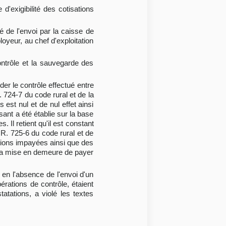
d'exigibilité des cotisations
é de l'envoi par la caisse de
oyeur, au chef d'exploitation
ontrôle et la sauvegarde des
der le contrôle effectué entre
R. 724-7 du code rural et de la
est nul et de nul effet ainsi
ant a été établie sur la base
 Il retient qu'il est constant
e R. 725-6 du code rural et de
sations impayées ainsi que des
e la mise en demeure de payer
r en l'absence de l'envoi d'un
érations de contrôle, étaient
atations, a violé les textes