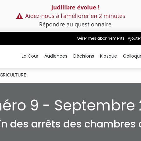
Judilibre évolue !
Aidez-nous à l'améliorer en 2 minutes
Répondre au questionnaire
Gérer mes abonnements
Ajouter
La Cour
Audiences
Décisions
Kiosque
Colloqu
GRICULTURE
éro 9 - Septembre 
tin des arrêts des chambres c