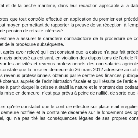
al et de la pêche maritime, dans leur rédaction applicable à la date 
extes que tout contrôle effectué en application du premier est précéd
tout moyen permettant de rapporter la preuve de sa réception, à l'empl
u de pension de retraite intéressé.
 destinée à assurer le caractère contradictoire de la procédure de c
le et de la procédure subséquente.
, après avoir relevé qu'il est constant que la caisse n'a pas fait précé
'un avis adressé au cotisant, en violation des dispositions de l'article 
ur les activités et revenus professionnels des non salariés agricoles 
rrêt constate que la mise en demeure du 26 mars 2012 adressée au cotis
s revenus professionnels obtenus par le centre des finances publiques.
obtenus auprès de l'administration fiscale et qu'il résulte de l'articl
ête à partir duquel la caisse a établi la nature et le montant des coti
e la mise en demeure, n'est pas prévu à peine de nullité, de sorte qu
rs qu'elle constatait que le contrôle effectué sur place était irrégulie
en demeure notifiée et la contrainte décernée sur le fondement des op
el, qui n'a pas tiré les conséquences légales de ses propres const