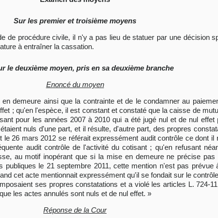
Sur les premier et troisième moyens
code de procédure civile, il n'y a pas lieu de statuer par une décisio
ure à entraîner la cassation.
ur le deuxième moyen, pris en sa deuxième branche
Enoncé du moyen
mise en demeure ainsi que la contrainte et de le condamner au paiement
ffet ; qu'en l'espèce, il est constant et constaté que la caisse de mutu
ant pour les années 2007 à 2010 qui a été jugé nul et de nul effet p
taient nuls d'une part, et il résulte, d'autre part, des propres consta
le 26 mars 2012 se référait expressément audit contrôle ce dont il ré
uente audit contrôle de l'activité du cotisant ; qu'en refusant né
sse, au motif inopérant que si la mise en demeure ne précise pas 
 publiques le 21 septembre 2011, cette mention n'est pas prévue à p
and cet acte mentionnait expressément qu'il se fondait sur le contrôle
imposaient ses propres constatations et a violé les articles L. 724
 que les actes annulés sont nuls et de nul effet. »
Réponse de la Cour