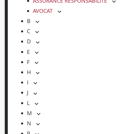
ASSURANCE RESPONSABILITE
AVOCAT
B
C
D
E
F
H
I
J
L
M
N
P