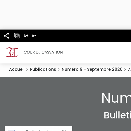
Panneau de gestion des cookies
Aller
au
contenu
principal
A+
A-
Accueil
Publications
Numéro 9 - Septembre 2020
A
Num
Bulle