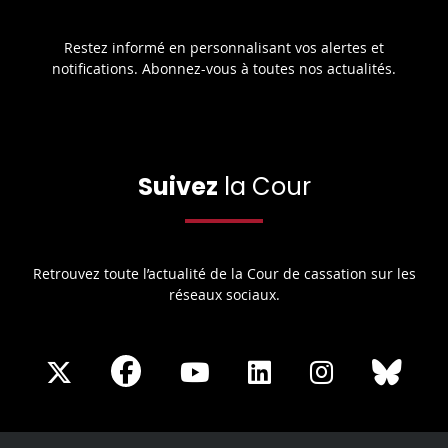
Restez informé en personnalisant vos alertes et
notifications. Abonnez-vous à toutes nos actualités.
Suivez
la Cour
Retrouvez toute l’actualité de la Cour de cassation sur les
réseaux sociaux.
Share
Share
Share
Share
Sha
Share
on
on
on
on
on
on
Facebook
X
Youtube
LinkedIn
Instagram
Blue