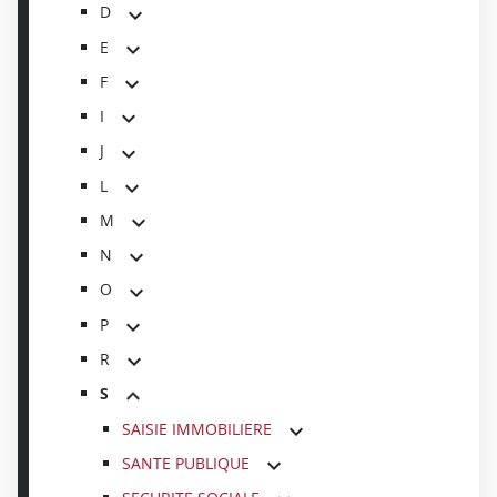
D
E
F
I
J
L
M
N
O
P
R
S
SAISIE IMMOBILIERE
SANTE PUBLIQUE