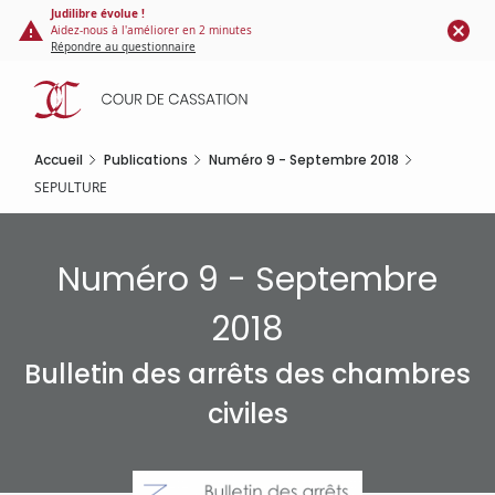
Panneau de gestion des cookies
Aller
Judilibre évolue !
Aidez-nous à l'améliorer en 2 minutes
au
Répondre au questionnaire
contenu
principal
Accueil
Publications
Numéro 9 - Septembre 2018
SEPULTURE
Numéro 9 - Septembre
2018
Bulletin des arrêts des chambres
civiles