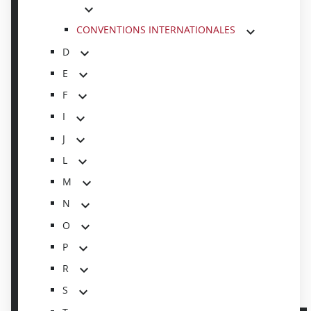
CONVENTIONS INTERNATIONALES
D
E
F
I
J
L
M
N
O
P
R
S