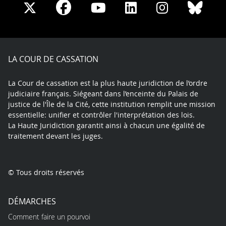
Share
Share
Share
Share
Sha
Share
on
on
on
on
on
on
Facebook
X
Youtube
LinkedIn
Instagram
Blue
play
LA COUR DE CASSATION
La Cour de cassation est la plus haute juridiction de l’ordre
judiciaire français. Siégeant dans l’enceinte du Palais de
justice de l'Île de la Cité, cette institution remplit une mission
essentielle: unifier et contrôler l'interprétation des lois.
La Haute Juridiction garantit ainsi à chacun une égalité de
traitement devant les juges.
© Tous droits réservés
DÉMARCHES
Comment faire un pourvoi