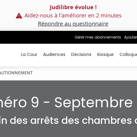
Judilibre évolue !
Aidez-nous à l'améliorer en 2 minutes
Répondre au questionnaire
Gérer mes abonnements
Ajouter
La Cour
Audiences
Décisions
Kiosque
Colloqu
AUTIONNEMENT
éro 9 - Septembre 
tin des arrêts des chambres c