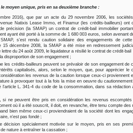
 le moyen unique, pris en sa deuxième branche :
ptembre 2016), que par un acte du 29 novembre 2006, les société
venue Natixis Lease Immo, et Finamur (les crédits-bailleurs) ont co
de précision (la SMAP) un contrat de crédit-bail immobilier port
sement ayant été porté à la somme de 1 680 003 euros, selon avenant d
a SMAP, s'est rendu caution solidaire des engagements de cette 
le 15 décembre 2008, la SMAP a été mise en redressement judicia
e lettre du 24 août 2009, le liquidateur a résilié le contrat de crédit-bail
 la disproportion de son engagement ;
e que les crédits-bailleurs peuvent se prévaloir de son engagement de
érêts capitalisés, alors, selon le moyen, que, pour apprécier le 
nsidération les revenus de la caution lorsque ceux-ci proviennent e
 nature à provoquer tout à la fois la mise en oeuvre du cautionnement
olé l'article L. 341-4 du code de la consommation, dans sa rédaction
, si ne peuvent être pris en considération les revenus escomptés 
ment où il a été souscrit, il doit, en revanche, être tenu compte des
uand bien même ceux-ci proviendraient de la société dont les enga
ire, n'est pas fondé ;
une décision spécialement motivée sur le moyen, pris en ses premi
e nature à entraîner la cassation ;