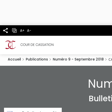
Panneau de gestion des cookies
Aller
au
contenu
principal
A+
A-
Accueil
Publications
Numéro 9 - Septembre 2018
C
Num
Bulle