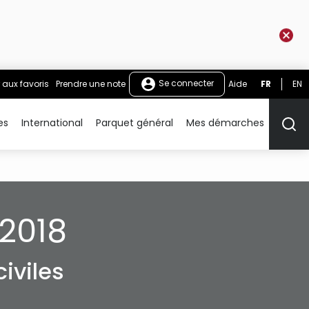
Se connecter
 aux favoris
Prendre une note
Aide
FR
EN
es
International
Parquet général
Mes démarches
Rech
2018
iviles