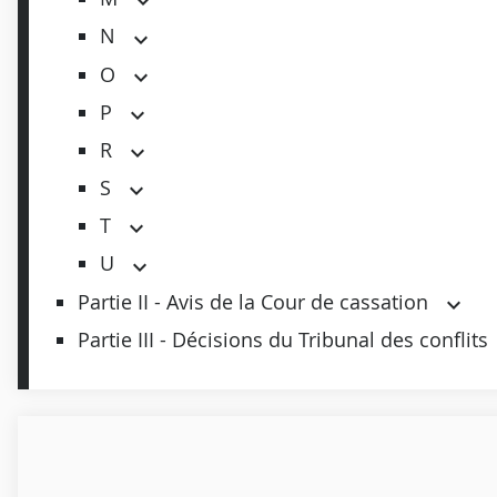
N
O
P
R
S
T
U
Partie II - Avis de la Cour de cassation
Partie III - Décisions du Tribunal des conflits