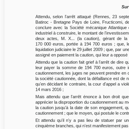
Sur
Attendu, selon l'arrêt attaqué (Rennes, 23 se
Batiroc - Bretagne Pays de Loire, Fructicomi, de
conclure avec la Société mécanique Atlantique 
industriel à construire, le montant de l'investis
deux actes, M. X... (la caution), gérant de l
170 000 euros, portée à 194 700 euros ; que, 
liquidation judiciaire le 29 juillet 2009 ; que, par un
assigné en paiement la caution, qui leur a opposé
Attendu que la caution fait grief à l'arrêt de dir
leur payer la somme de 194 700 euros, outre int
cautionnement, les juges ne peuvent prendre en co
la société cautionnée, dont la défaillance est de
qu'en décidant le contraire, la cour d'appel a vi
14 mars 2016 ;
Mais attendu que l'arrêt énonce à bon droit que
apprécier la disproportion du cautionnement au mo
la caution jusqu'à la date de son engagement, q
cautionnement ; que le moyen, qui postule le contra
Et attendu qu'il n'y a pas lieu de statuer par 
cinquième branches, qui n'est manifestement pas d