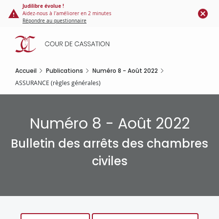
Panneau de gestion des cookies
Aller
Judilibre évolue !
Aidez-nous à l'améliorer en 2 minutes
au
Répondre au questionnaire
contenu
principal
Accueil
Publications
Numéro 8 - Août 2022
ASSURANCE (règles générales)
Numéro 8 - Août 2022
Bulletin des arrêts des chambres
civiles