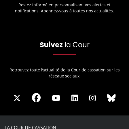
Restez informé en personnalisant vos alertes et
notifications. Abonnez-vous à toutes nos actualités.
Suivez
la Cour
Retrouvez toute l’actualité de la Cour de cassation sur les
réseaux sociaux.
Share
Share
Share
Share
Sha
Share
on
on
on
on
on
on
Facebook
X
Youtube
LinkedIn
Instagram
Blue
play
LA COUR DE CASSATION