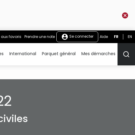
Se connecter
 aux favoris
Prendre une note
Aide
FR
EN
es
International
Parquet général
Mes démarches
Rech
22
iviles