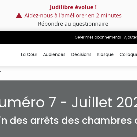
Judilibre évolue !
Aidez-nous à l'améliorer en 2 minutes
Répondre au questionnaire
Gérer mes abonnements
Ajouter
La Cour
Audiences
Décisions
Kiosque
Colloqu
T
uméro 7 - Juillet 20
tin des arrêts des chambres c