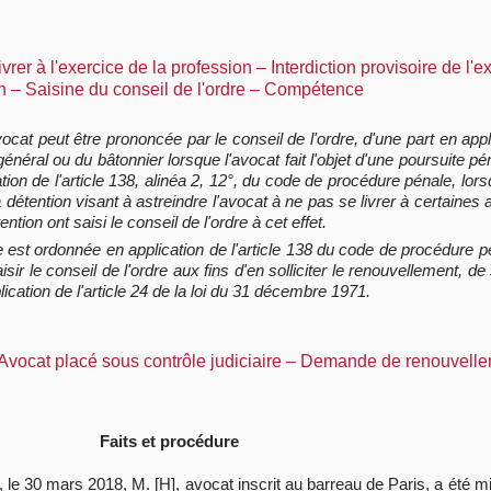
vrer à l'exercice de la profession – Interdiction provisoire de l'e
– Saisine du conseil de l'ordre – Compétence
t peut être prononcée par le conseil de l'ordre, d'une part en applica
al ou du bâtonnier lorsque l'avocat fait l'objet d'une poursuite péna
cation de l'article 138, alinéa 2, 12°, du code de procédure pénale, lor
la détention visant à astreindre l'avocat à ne pas se livrer à certaines 
ention ont saisi le conseil de l'ordre à cet effet.
e est ordonnée en application de l'article 138 du code de procédure pén
ir le conseil de l'ordre aux fins d'en solliciter le renouvellement, de
cation de l'article 24 de la loi du 31 décembre 1971.
 Avocat placé sous contrôle judiciaire – Demande de renouvell
Faits et procédure
), le 30 mars 2018, M. [H], avocat inscrit au barreau de Paris, a été