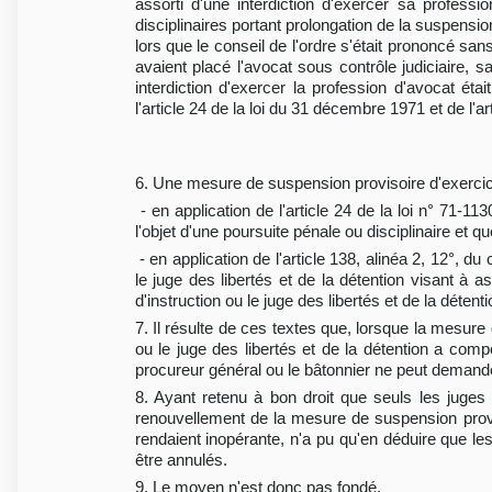
assorti d'une interdiction d'exercer sa professi
disciplinaires portant prolongation de la suspensi
lors que le conseil de l'ordre s'était prononcé sa
avaient placé l'avocat sous contrôle judiciaire, sa
interdiction d'exercer la profession d'avocat ét
l'article 24 de la loi du 31 décembre 1971 et de l'
6. Une mesure de suspension provisoire d'exercice
- en application de l'article 24 de la loi n° 71-
l'objet d'une poursuite pénale ou disciplinaire et qu
- en application de l'article 138, alinéa 2, 12°, d
le juge des libertés et de la détention visant à a
d'instruction ou le juge des libertés et de la détentio
7. Il résulte de ces textes que, lorsque la mesure d
ou le juge des libertés et de la détention a compé
procureur général ou le bâtonnier ne peut demander 
8. Ayant retenu à bon droit que seuls les juges 
renouvellement de la mesure de suspension provis
rendaient inopérante, n'a pu qu'en déduire que le
être annulés.
9. Le moyen n'est donc pas fondé.