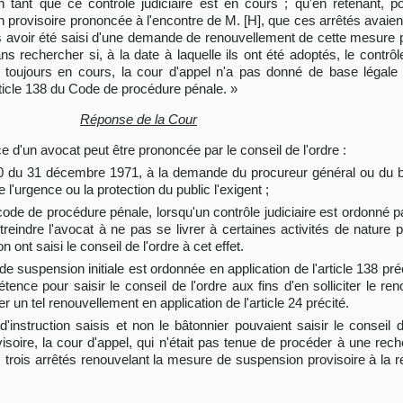
on tant que ce contrôle judiciaire est en cours ; qu'en retenant, po
on provisoire prononcée à l'encontre de M. [H], que ces arrêtés avaien
ns avoir été saisi d'une demande de renouvellement de cette mesure pa
ns rechercher si, à la date à laquelle ils ont été adoptés, le contrôl
ait toujours en cours, la cour d'appel n'a pas donné de base légal
article 138 du Code de procédure pénale. »
Réponse de la Cour
 d'un avocat peut être prononcée par le conseil de l'ordre :
1130 du 31 décembre 1971, à la demande du procureur général ou du bâ
e l'urgence ou la protection du public l'exigent ;
u code de procédure pénale, lorsqu'un contrôle judiciaire est ordonné pa
streindre l'avocat à ne pas se livrer à certaines activités de nature 
n ont saisi le conseil de l'ordre à cet effet.
e suspension initiale est ordonnée en application de l'article 138 préci
tence pour saisir le conseil de l'ordre aux fins d'en solliciter le re
un tel renouvellement en application de l'article 24 précité.
d'instruction saisis et non le bâtonnier pouvaient saisir le conseil
oire, la cour d'appel, qui n'était pas tenue de procéder à une rec
s trois arrêtés renouvelant la mesure de suspension provisoire à la 