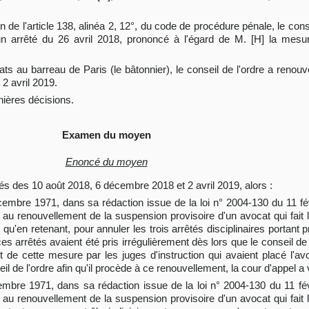
on de l'article 138, alinéa 2, 12°, du code de procédure pénale, le con
 un arrêté du 26 avril 2018, prononcé à l'égard de M. [H] la mesu
ts au barreau de Paris (le bâtonnier), le conseil de l'ordre a renou
2 avril 2019.
nières décisions.
Examen du moyen
Enoncé du moyen
rrêtés des 10 août 2018, 6 décembre 2018 et 2 avril 2019, alors :
1 décembre 1971, dans sa rédaction issue de la loi n° 2004-130 du 11 f
au renouvellement de la suspension provisoire d'un avocat qui fait l'o
; qu'en retenant, pour annuler les trois arrêtés disciplinaires portant
es arrêtés avaient été pris irrégulièrement dès lors que le conseil de
de cette mesure par les juges d'instruction qui avaient placé l'avoc
l de l'ordre afin qu'il procède à ce renouvellement, la cour d'appel a v
décembre 1971, dans sa rédaction issue de la loi n° 2004-130 du 11 fé
au renouvellement de la suspension provisoire d'un avocat qui fait l'o