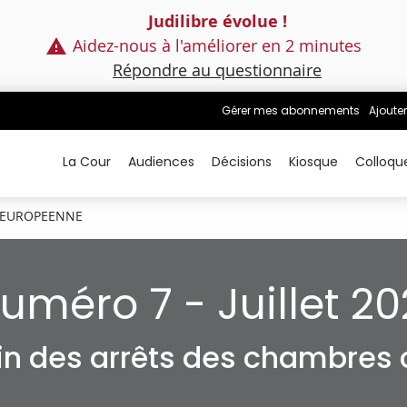
Judilibre évolue !
Aidez-nous à l'améliorer en 2 minutes
Répondre au questionnaire
Gérer mes abonnements
Ajouter
La Cour
Audiences
Décisions
Kiosque
Colloqu
 EUROPEENNE
uméro 7 - Juillet 20
tin des arrêts des chambres c