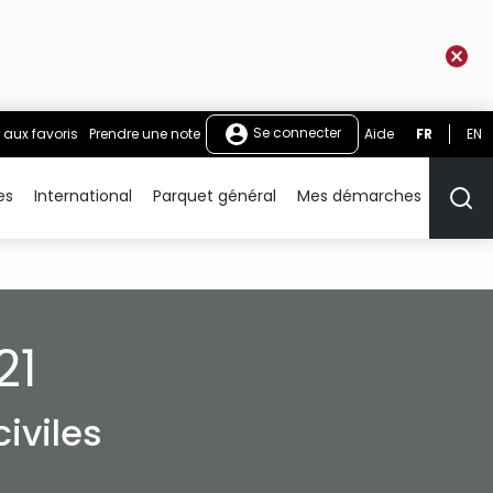
Se connecter
 aux favoris
Prendre une note
Aide
FR
EN
es
International
Parquet général
Mes démarches
Rech
21
iviles