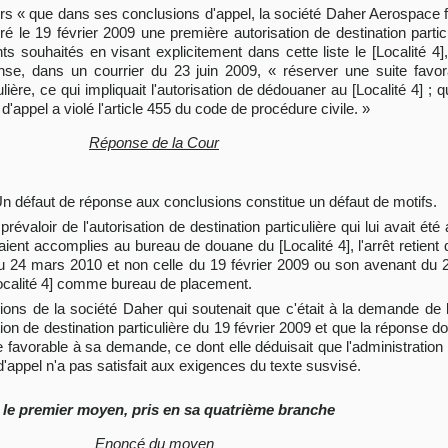
alors « que dans ses conclusions d'appel, la société Daher Aerospace f
ré le 19 février 2009 une première autorisation de destination particul
s souhaités en visant explicitement dans cette liste le [Localité 4]
ponse, dans un courrier du 23 juin 2009, « réserver une suite fav
culière, ce qui impliquait l'autorisation de dédouaner au [Localité 4] 
r d'appel a violé l'article 455 du code de procédure civile. »
Réponse de la Cour
 Un défaut de réponse aux conclusions constitue un défaut de motifs.
évaloir de l'autorisation de destination particulière qui lui avait été
ent accomplies au bureau de douane du [Localité 4], l'arrêt retient qu
u 24 mars 2010 et non celle du 19 février 2009 ou son avenant du 23
Localité 4] comme bureau de placement.
ions de la société Daher qui soutenait que c'était à la demande de 
sation de destination particulière du 19 février 2009 et que la réponse d
te favorable à sa demande, ce dont elle déduisait que l'administrati
'appel n'a pas satisfait aux exigences du texte susvisé.
 le premier moyen, pris en sa quatrième branche
Enoncé du moyen