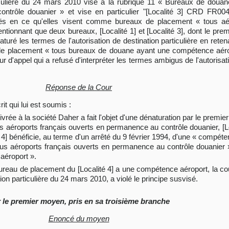
articulière du 24 mars 2010 vise à la rubrique 11 « Bureaux de dou
ntrôle douanier » et vise en particulier "[Localité 3] CRD FR00
 en ce qu'elles visent comme bureaux de placement « tous aér
ionnant que deux bureaux, [Localité 1] et [Localité 3], dont le premi
énaturé les termes de l'autorisation de destination particulière en re
e placement « tous bureaux de douane ayant une compétence aérop
cour d'appel qui a refusé d'interpréter les termes ambigus de l'autorisat
Réponse de la Cour
it qui lui est soumis :
rée à la société Daher a fait l'objet d'une dénaturation par le premier j
éroports français ouverts en permanence au contrôle douanier, [Loc
 4] bénéficie, au terme d'un arrêté du 9 février 1994, d'une « compétenc
tous aéroports français ouverts en permanence au contrôle douanier »
aéroport ».
bureau de placement du [Localité 4] a une compétence aéroport, la cou
tion particulière du 24 mars 2010, a violé le principe susvisé.
 le premier moyen, pris en sa troisième branche
Enoncé du moyen