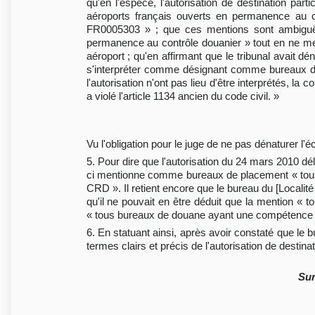
qu'en l'espèce, l'autorisation de destination p
aéroports français ouverts en permanence au co
FR0005303 » ; que ces mentions sont ambiguës
permanence au contrôle douanier » tout en ne ment
aéroport ; qu'en affirmant que le tribunal avait d
s'interpréter comme désignant comme bureaux d
l'autorisation n'ont pas lieu d'être interprétés, la 
a violé l'article 1134 ancien du code civil. »
Vu l'obligation pour le juge de ne pas dénaturer l'écr
5. Pour dire que l'autorisation du 24 mars 2010 déliv
ci mentionne comme bureaux de placement « tous a
CRD ». Il retient encore que le bureau du [Localité
qu'il ne pouvait en être déduit que la mention « 
« tous bureaux de douane ayant une compétence 
6. En statuant ainsi, après avoir constaté que le 
termes clairs et précis de l'autorisation de destina
Sur