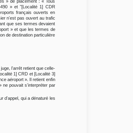
anes » de placement : « Tous
4490 » et "[Localité 1] CDR
oports français ouverts en
er n'est pas ouvert au trafic
tenant que ses termes devaient
ort » et que les termes de
ion de destination particulière
uge, l'arrêt retient que celle-
alité 1] CRD et [Localité 3]
e aéroport ». Il retient enfin
 ne pouvait s'interpréter par
r d'appel, qui a dénaturé les