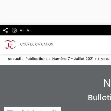
Panneau de gestion des cookies
Aller
au
contenu
principal
A+
A-
Accueil
Publications
Numéro 7 - Juillet 2021
UNION
N
Bulle