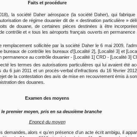
Faits et procédure
018), la société Daher aérospace (la société Daher), qui fabriqu
utorisation de régime douanier dit de « destination particulière » dél
roits de douane, de certaines pièces destinées à être incorporé
 de contrôle et « tous les aéroports français ouverts en permanenc
remplacement sollicitée par la société Daher le 6 mai 2009, l'admi
 bureaux de contrôle les bureaux d'[Localité 2], [Localité 3] et [Lo
n permanence au contrôle douanier - [Localité 1] CRD - [Localité 3] 
cté les termes des autorisations particulières qui lui avaient été ac
 du 6 juin 2011 et un procès-verbal d'infractions du 16 février 2012
 rejet de la contestation des avis de mise en recouvrement émis à son 
nistration des douanes.
Examen des moyens
 le premier moyen, pris en sa deuxième branche
Enoncé du moyen
 ses demandes, alors « qu'en présence d'un acte écrit ambigu, il apparti