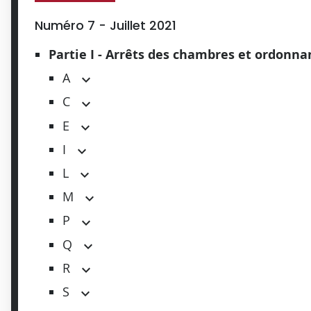
Numéro 7 - Juillet 2021
Partie I - Arrêts des chambres et ordonn
A
C
E
I
L
M
P
Q
R
S