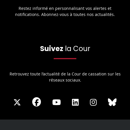
Restez informé en personnalisant vos alertes et
notifications. Abonnez-vous à toutes nos actualités.
Suivez
la Cour
Retrouvez toute l’actualité de la Cour de cassation sur les
réseaux sociaux.
Share
Share
Share
Share
Sha
Share
on
on
on
on
on
on
Facebook
X
Youtube
LinkedIn
Instagram
Blue
play