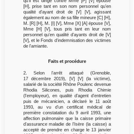
qu'il est dirigé contre Mme [P] [V] épouse
[H], prise tant en son nom personnel qu'en
qualité d'ayant droit de [V] [V], agissant
également au nom de sa fille mineure [C] [H],
M. [R] [H], M. [I] [V], Mme [X] [A] épouse [V],
Mme [H] [V], tous pris tant en leur nom
personnel qu'en qualité d'ayants droit de [V]
[V], et le Fonds d'indemnisation des victimes
de l'amiante.
Faits et procédure
2. Selon l'arrêt attaqué (Grenoble,
17 décembre 2019), [V] [V] (la victime),
salarié de la société Rhône Poulenc devenue
Rhodia Silicones, puis Rhodia Chimie
(l'employeur), en qualité d'agent d'entretien
puis de mécanicien, a déclaré le 11 août
1993, au vu d'un certificat médical de
première constatation du 9 avril 1993, une
affection pulmonaire que la caisse primaire
d'assurance maladie de l'Isère (la caisse) a
accepté de prendre en charge le 13 janvier