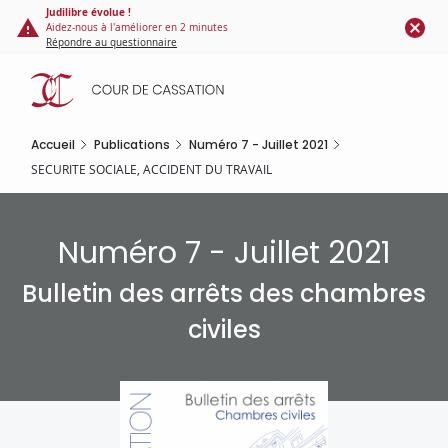
Panneau de gestion des cookies
Aller
Judilibre évolue !
Aidez-nous à l'améliorer en 2 minutes
au
Répondre au questionnaire
contenu
principal
Accueil
Publications
Numéro 7 - Juillet 2021
SECURITE SOCIALE, ACCIDENT DU TRAVAIL
Numéro 7 - Juillet 2021
Bulletin des arrêts des chambres
civiles