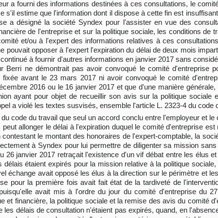
yeur a fourni des informations destinées à ces consultations, le comit
 s'il estime que l'information dont il dispose à cette fin est insuffisan
se a désigné la société Syndex pour l'assister en vue des consulta
cière de l'entreprise et sur la politique sociale, les conditions de trav
 comité et/ou à l'expert des informations relatives à ces consultati
e pouvait opposer à l'expert l'expiration du délai de deux mois impart
t continué à fournir d'autres informations en janvier 2017 sans consid
r Berri ne démontrait pas avoir convoqué le comité d'entreprise pou
 fixée avant le 23 mars 2017 ni avoir convoqué le comité d'entrepr
 décembre 2016 ou le 16 janvier 2017 et que d'une manière générale,
on ayant pour objet de recueillir son avis sur la politique sociale 
ppel a violé les textes susvisés, ensemble l'article L. 2323-4 du code du
-1 du code du travail que seul un accord conclu entre l'employeur et le
peut allonger le délai à l'expiration duquel le comité d'entreprise est
n contestant le montant des honoraires de l'expert-comptable, la socié
ectement à Syndex pour lui permettre de diligenter sa mission sans 
 26 janvier 2017 retraçait l'existence d'un vif débat entre les élus e
 délais étaient expirés pour la mission relative à la politique sociale,
el échange avait opposé les élus à la direction sur le périmètre et le
 pour la première fois avait fait état de la tardiveté de l'intervent
uisqu'elle avait mis à l'ordre du jour du comité d'entreprise du 27 
t financière, la politique sociale et la remise des avis du comité d'e
e les délais de consultation n'étaient pas expirés, quand, en l'absenc