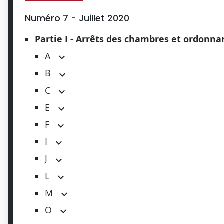
Numéro 7 - Juillet 2020
Partie I - Arrêts des chambres et ordonn
A
B
C
E
F
I
J
L
M
O