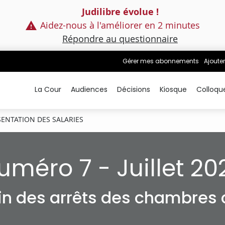
Judilibre évolue !
Aidez-nous à l'améliorer en 2 minutes
Répondre au questionnaire
Gérer mes abonnements
Ajouter
La Cour
Audiences
Décisions
Kiosque
Colloqu
ENTATION DES SALARIES
uméro 7 - Juillet 20
tin des arrêts des chambres c