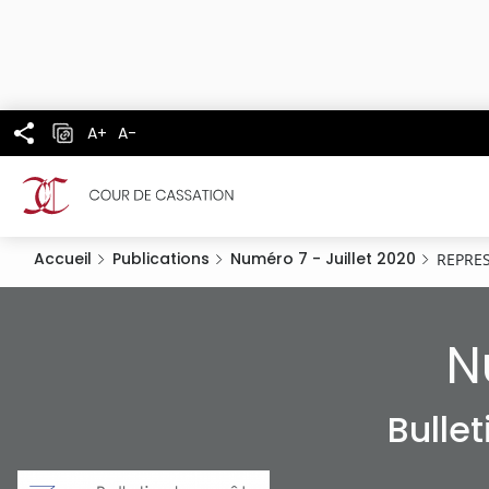
Panneau de gestion des cookies
Aller
au
contenu
principal
A+
A-
Accueil
Publications
Numéro 7 - Juillet 2020
REPRES
N
Bulle