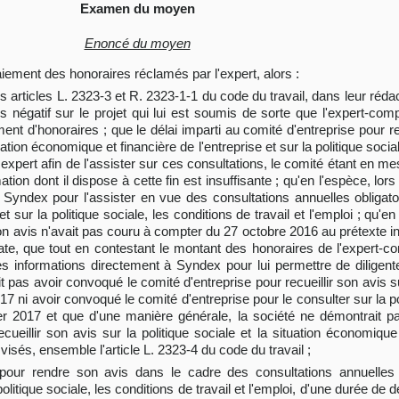
Examen du moyen
Enoncé du moyen
paiement des honoraires réclamés par l'expert, alors :
es articles L. 2323-3 et R. 2323-1-1 du code du travail, dans leur rédac
s négatif sur le projet qui lui est soumis de sorte que l'expert-co
iement d'honoraires ; que le délai imparti au comité d'entreprise pour
ation économique et financière de l'entreprise et sur la politique social
expert afin de l'assister sur ces consultations, le comité étant en me
mation dont il dispose à cette fin est insuffisante ; qu'en l'espèce, lo
é Syndex pour l'assister en vue des consultations annuelles obligat
t sur la politique sociale, les conditions de travail et l'emploi ; qu'e
on avis n'avait pas couru à compter du 27 octobre 2016 au prétexte i
te, que tout en contestant le montant des honoraires de l'expert-com
es informations directement à Syndex pour lui permettre de diligen
it pas avoir convoqué le comité d'entreprise pour recueillir son avis 
17 ni avoir convoqué le comité d'entreprise pour le consulter sur la p
er 2017 et que d'une manière générale, la société ne démontrait p
cueillir son avis sur la politique sociale et la situation économique
svisés, ensemble l'article L. 2323-4 du code du travail ;
 pour rendre son avis dans le cadre des consultations annuelles o
politique sociale, les conditions de travail et l'emploi, d'une durée de