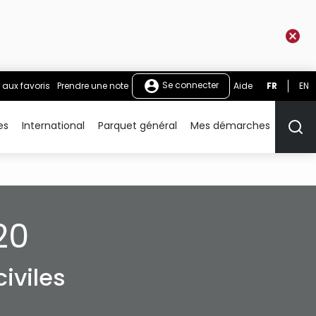
Se connecter
 aux favoris
Prendre une note
Aide
FR
EN
es
International
Parquet général
Mes démarches
Rech
20
iviles