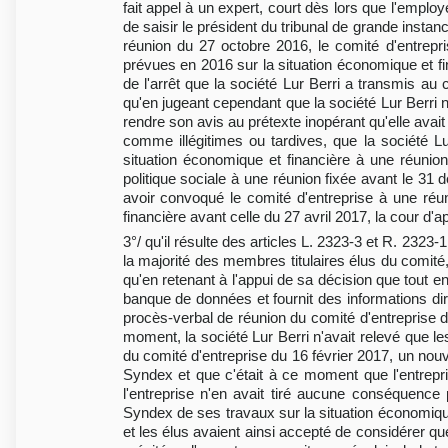
fait appel à un expert, court dès lors que l'emplo
de saisir le président du tribunal de grande instance
réunion du 27 octobre 2016, le comité d'entrepri
prévues en 2016 sur la situation économique et finan
de l'arrêt que la société Lur Berri a transmis au
qu'en jugeant cependant que la société Lur Berri n
rendre son avis au prétexte inopérant qu'elle avai
comme illégitimes ou tardives, que la société Lu
situation économique et financière à une réunion
politique sociale à une réunion fixée avant le 31
avoir convoqué le comité d'entreprise à une réuni
financière avant celle du 27 avril 2017, la cour d'a
3°/ qu'il résulte des articles L. 2323-3 et R. 2323
la majorité des membres titulaires élus du comité, 
qu'en retenant à l'appui de sa décision que tout e
banque de données et fournit des informations dir
procès-verbal de réunion du comité d'entreprise du
moment, la société Lur Berri n'avait relevé que les
du comité d'entreprise du 16 février 2017, un nouv
Syndex et que c'était à ce moment que l'entreprise
l'entreprise n'en avait tiré aucune conséquence p
Syndex de ses travaux sur la situation économique e
et les élus avaient ainsi accepté de considérer qu