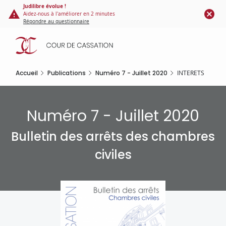
Panneau de gestion des cookies
Aller
Judilibre évolue !
Aidez-nous à l'améliorer en 2 minutes
au
Répondre au questionnaire
contenu
principal
Accueil
Publications
Numéro 7 - Juillet 2020
INTERETS
Numéro 7 - Juillet 2020
Bulletin des arrêts des chambres
civiles