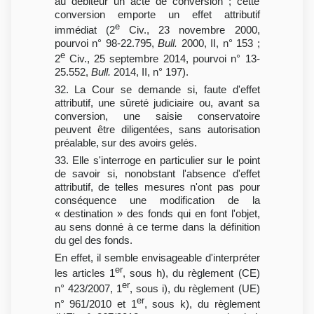
au débiteur un acte de conversion ; cette
conversion emporte un effet attributif
e
immédiat (2
Civ., 23 novembre 2000,
pourvoi n° 98-22.795,
Bull.
2000, II, n° 153 ;
e
2
Civ., 25 septembre 2014, pourvoi n° 13-
25.552,
Bull.
2014, II, n° 197).
32. La Cour se demande si, faute d'effet
attributif, une sûreté judiciaire ou, avant sa
conversion, une saisie conservatoire
peuvent être diligentées, sans autorisation
préalable, sur des avoirs gelés.
33. Elle s'interroge en particulier sur le point
de savoir si, nonobstant l'absence d'effet
attributif, de telles mesures n'ont pas pour
conséquence une modification de la
« destination » des fonds qui en font l'objet,
au sens donné à ce terme dans la définition
du gel des fonds.
En effet, il semble envisageable d'interpréter
er
les articles 1
, sous h), du règlement (CE)
er
n° 423/2007, 1
, sous i), du règlement (UE)
er
n° 961/2010 et 1
, sous k), du règlement