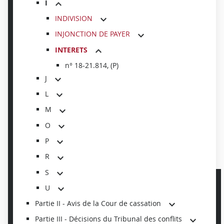
I
INDIVISION
INJONCTION DE PAYER
INTERETS
n° 18-21.814, (P)
J
L
M
O
P
R
S
U
Partie II - Avis de la Cour de cassation
Partie III - Décisions du Tribunal des conflits