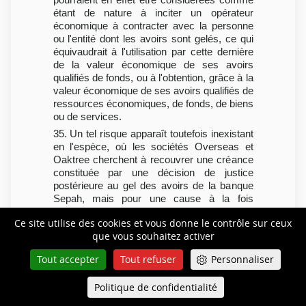
étant de nature à inciter un opérateur
économique à contracter avec la personne
ou l'entité dont les avoirs sont gelés, ce qui
équivaudrait à l'utilisation par cette dernière
de la valeur économique de ses avoirs
qualifiés de fonds, ou à l'obtention, grâce à la
valeur économique de ses avoirs qualifiés de
ressources économiques, de fonds, de biens
ou de services.
35. Un tel risque apparaît toutefois inexistant
en l'espèce, où les sociétés Overseas et
Oaktree cherchent à recouvrer une créance
constituée par une décision de justice
postérieure au gel des avoirs de la banque
Sepah, mais pour une cause à la fois
étrangère au programme nucléaire et
Ce site utilise des cookies et vous donne le contrôle sur ceux
balistique iranien et antérieure à l'instauration
que vous souhaitez activer
de ce gel.
36. La question se pose donc de savoir si la
Tout accepter
Tout refuser
Personnaliser
possibilité de diligenter, sans autorisation
préalable, une mesure sur des avoirs gelés
Politique de confidentialité
Queue-Fair
Menu
s'apprécie par catégorie d'acte, sans avoir