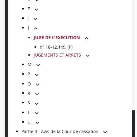
F
I
J
JUGE DE L'EXECUTION
n° 18-12.149, (P)
JUGEMENTS ET ARRETS
M
P
Q
R
S
T
U
Partie II - Avis de la Cour de cassation