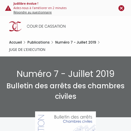
Panneau de gestion des cookies
Aller
Judilibre évolue !
Aidez-nous à l'améliorer en 2 minutes
au
Répondre au questionnaire
contenu
principal
Accueil
Publications
Numéro 7 - Juillet 2019
JUGE DE L'EXECUTION
Numéro 7 - Juillet 2019
Bulletin des arrêts des chambres
civiles