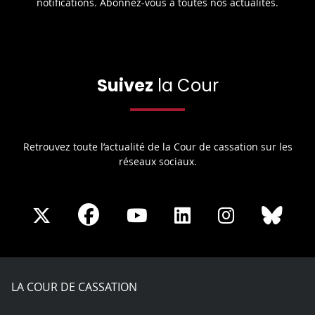
notifications. Abonnez-vous à toutes nos actualités.
Suivez
la Cour
Retrouvez toute l’actualité de la Cour de cassation sur les
réseaux sociaux.
Share
Share
Share
Share
Sha
Share
on
on
on
on
on
on
Facebook
X
Youtube
LinkedIn
Instagram
Blue
play
LA COUR DE CASSATION