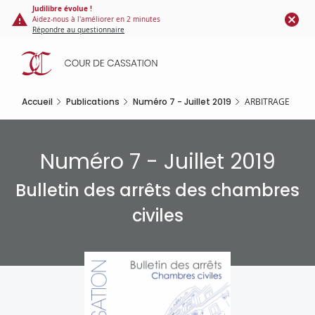
Panneau de gestion des cookies
Aller
Judilibre évolue !
Aidez-nous à l'améliorer en 2 minutes
au
Répondre au questionnaire
contenu
principal
Accueil
Publications
Numéro 7 - Juillet 2019
ARBITRAGE
Numéro 7 - Juillet 2019
Bulletin des arrêts des chambres
civiles