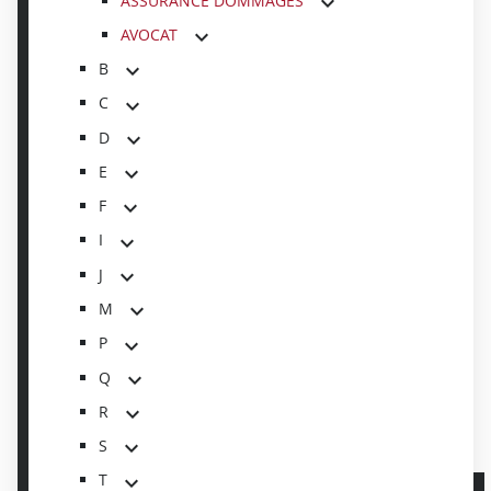
ASSURANCE DOMMAGES
AVOCAT
B
C
D
E
F
I
J
M
P
Q
R
S
T