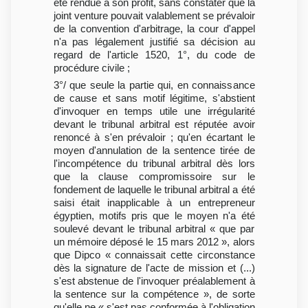
été rendue à son profit, sans constater que la
joint venture pouvait valablement se prévaloir
de la convention d'arbitrage, la cour d'appel
n'a pas légalement justifié sa décision au
regard de l'article 1520, 1°, du code de
procédure civile ;
3°/ que seule la partie qui, en connaissance
de cause et sans motif légitime, s'abstient
d'invoquer en temps utile une irrégularité
devant le tribunal arbitral est réputée avoir
renoncé à s'en prévaloir ; qu'en écartant le
moyen d'annulation de la sentence tirée de
l'incompétence du tribunal arbitral dès lors
que la clause compromissoire sur le
fondement de laquelle le tribunal arbitral a été
saisi était inapplicable à un entrepreneur
égyptien, motifs pris que le moyen n'a été
soulevé devant le tribunal arbitral « que par
un mémoire déposé le 15 mars 2012 », alors
que Dipco « connaissait cette circonstance
dès la signature de l'acte de mission et (...)
s'est abstenue de l'invoquer préalablement à
la sentence sur la compétence », de sorte
qu'elle ne « s'est pas conformée à l'obligation