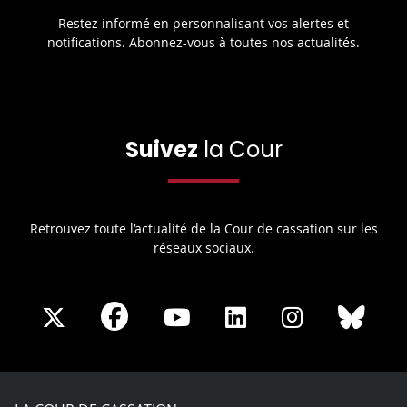
Restez informé en personnalisant vos alertes et
notifications. Abonnez-vous à toutes nos actualités.
Suivez
la Cour
Retrouvez toute l’actualité de la Cour de cassation sur les
réseaux sociaux.
Share
Share
Share
Share
Sha
Share
on
on
on
on
on
on
Facebook
X
Youtube
LinkedIn
Instagram
Blue
play