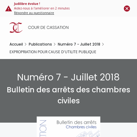
Panneau de gestion des cookies
Aller
Judilibre évolue !
Aidez-nous à l'améliorer en 2 minutes
au
Répondre au questionnaire
contenu
principal
Accueil
Publications
Numéro 7 - Juillet 2018
EXPROPRIATION POUR CAUSE D'UTILITE PUBLIQUE
Numéro 7 - Juillet 2018
Bulletin des arrêts des chambres
civiles