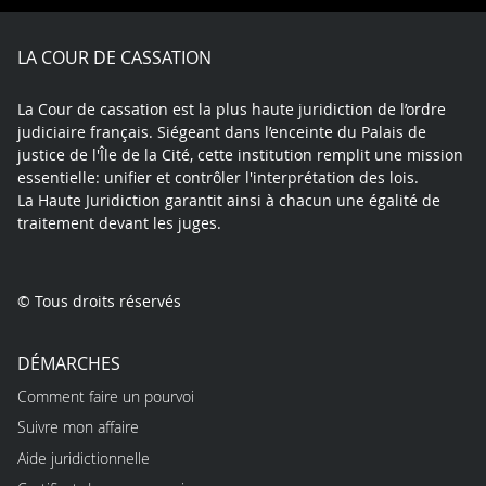
Facebook
X
Youtube
LinkedIn
Instagram
Blue
play
LA COUR DE CASSATION
La Cour de cassation est la plus haute juridiction de l’ordre
judiciaire français. Siégeant dans l’enceinte du Palais de
justice de l'Île de la Cité, cette institution remplit une mission
essentielle: unifier et contrôler l'interprétation des lois.
La Haute Juridiction garantit ainsi à chacun une égalité de
traitement devant les juges.
© Tous droits réservés
DÉMARCHES
Comment faire un pourvoi
Suivre mon affaire
Aide juridictionnelle