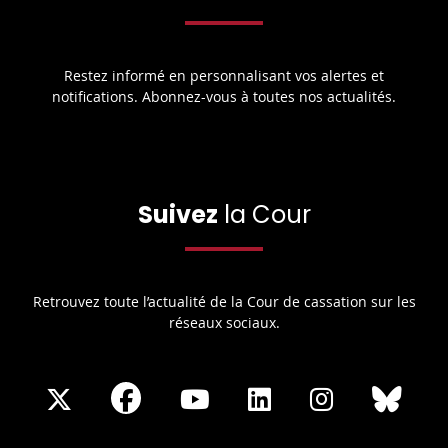
Restez informé en personnalisant vos alertes et
notifications. Abonnez-vous à toutes nos actualités.
Suivez
la Cour
Retrouvez toute l’actualité de la Cour de cassation sur les
réseaux sociaux.
Share
Share
Share
Share
Sha
Share
on
on
on
on
on
on